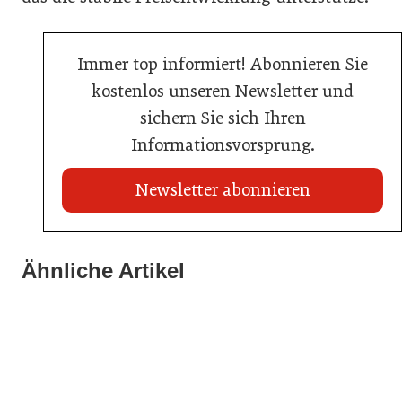
Immer top informiert! Abonnieren Sie
kostenlos unseren Newsletter und
sichern Sie sich Ihren
Informationsvorsprung.
Newsletter abonnieren
20. Juli 2026
Land Steiermark startet Qualitätsoffensive für die
Ähnliche Artikel
20. Juli 2026
Hotellerie
20. Juli 2026
Allianz zwischen Mühlviertler Top-Hotels
Familotel erweitert Portfolio um Mia Alpina Zillertal
Hotellerie
Hotellerie
Hotellerie