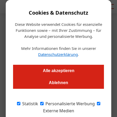
Mediadaten
Cookies & Datenschutz
Diese Website verwendet Cookies für essenzielle
Startseite
/
Hotellerie
Funktionen sowie – mit Ihrer Zustimmung – für
Familotel steigert Profitabilität
Analyse und personalisierte Werbung.
der Mitgliedsbetriebe deutlich
Mehr Informationen finden Sie in unserer
Datenschutzerklärung
.
Redaktion.OEGZ
28.05.2026, 21:23 Uhr
Alle akzeptieren
Die Hotelkooperation Familotel hat im Geschäftsjahr 2025
Ablehnen
ihren Nettoumsatz auf 336,9 Millionen Euro gesteigert.
Besonders die Erlöse pro Zimmer legten zu, während die Zahl
der verfügbaren Zimmerkapazitäten im Vorjahr
Statistik
Personalisierte Werbung
zurückgegangen war.
Externe Medien