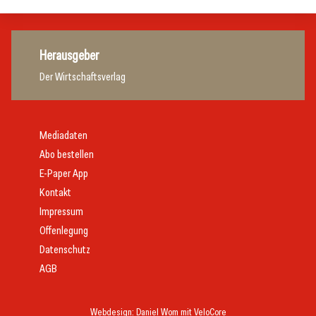
Herausgeber
Der Wirtschaftsverlag
Mediadaten
Abo bestellen
E-Paper App
Kontakt
Impressum
Offenlegung
Datenschutz
AGB
Webdesign:
Daniel Wom
mit
VeloCore