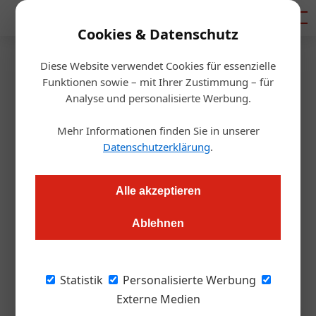
Mediadaten
Cookies & Datenschutz
Diese Website verwendet Cookies für essenzielle
Startseite
/
Hotellerie
Funktionen sowie – mit Ihrer Zustimmung – für
Knebelverträge
Analyse und personalisierte Werbung.
Hoteliers rebellieren gegen
Mehr Informationen finden Sie in unserer
Booking.com
Datenschutzerklärung
.
Redaktion.OEGZ
24.04.2025, 09:08 Uhr
Alle akzeptieren
Ablehnen
Hunderte Hotels in Frankreich und Spanien haben
Sammelklagen gegen Booking.com angestrengt. Der Vorwurf
wiegt schwer.
Statistik
Personalisierte Werbung
Externe Medien