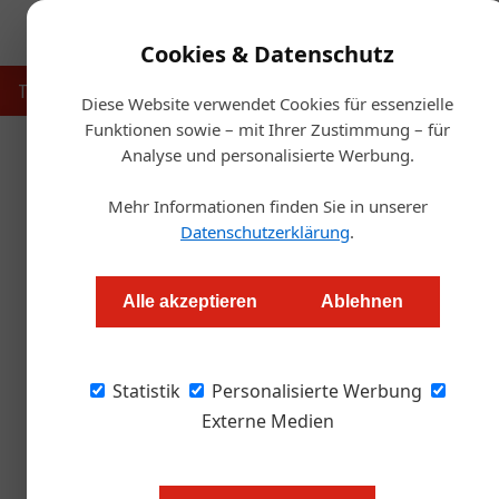
Cookies & Datenschutz
Touristik
Gastronomie
Hotellerie
Handel & Herst
Diese Website verwendet Cookies für essenzielle
Funktionen sowie – mit Ihrer Zustimmung – für
Analyse und personalisierte Werbung.
Startse
Mehr Informationen finden Sie in unserer
Datenschutzerklärung
.
Motel One übernimmt
Alle akzeptieren
Ablehnen
Redaktion.OEGZ
Statistik
Personalisierte Werbung
Die Motel One Group setzt ihren Wachstumskur
insgesamt sieben Hotels in Innenstadtlagen i
Externe Medien
Standorten in München, Frankfurt, Bremen und
Region nachhaltig.