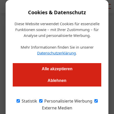
Mediadaten
Cookies & Datenschutz
Diese Website verwendet Cookies für essenzielle
Startseite
/
Hotellerie
Funktionen sowie – mit Ihrer Zustimmung – für
Karriere
Analyse und personalisierte Werbung.
Neuer Delegierter für Relais &
Mehr Informationen finden Sie in unserer
Châteaux
Datenschutzerklärung
.
Alexander Grübling
14.01.2026, 14:23 Uhr
Alle akzeptieren
Ablehnen
Mit Florian Moosbrugger tritt ein profilierter Hotelier an die
Spitze der deutsch-österreichischen Relais & Châteaux
Delegation.
Statistik
Personalisierte Werbung
Externe Medien