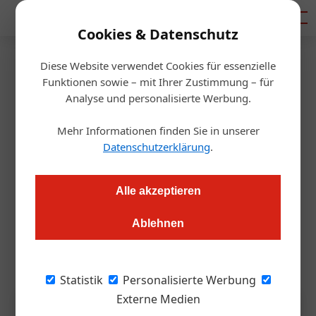
Mediadaten
Cookies & Datenschutz
Diese Website verwendet Cookies für essenzielle
Startseite
/
Hotellerie
Funktionen sowie – mit Ihrer Zustimmung – für
ÖHV setzt beim Kongress 2026
Analyse und personalisierte Werbung.
auf „Simplicity“
Mehr Informationen finden Sie in unserer
Datenschutzerklärung
.
Redaktion.OEGZ
20.11.2025, 13:41 Uhr
Alle akzeptieren
Von 14. bis 16. Jänner wird Linz zum Zentrum der Hotellerie:
Ablehnen
Das Motto „Simplicity – einfach(er) machen“ gibt dabei die
Richtung vor.
Statistik
Personalisierte Werbung
Externe Medien