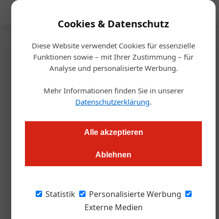
Mediadaten
Cookies & Datenschutz
Diese Website verwendet Cookies für essenzielle
Startseite
/
Hotellerie
Funktionen sowie – mit Ihrer Zustimmung – für
Radisson bringt Blu nach
Analyse und personalisierte Werbung.
Salzburg
Mehr Informationen finden Sie in unserer
Datenschutzerklärung
.
Redaktion.OEGZ
26.02.2026, 09:45 Uhr
Alle akzeptieren
Die Radisson Hotel Group erweitert ihr Portfolio in Österreich
Ablehnen
und unterzeichnete einen Vertrag für ein Hotelprojekt in
Salzburg. Das bestehende Haus mit 262 Zimmern wird zur
Marke Radisson Blu konvertiert und soll ab Mitte 2026 unter
Statistik
Personalisierte Werbung
neuer Flagge auftreten.
Externe Medien