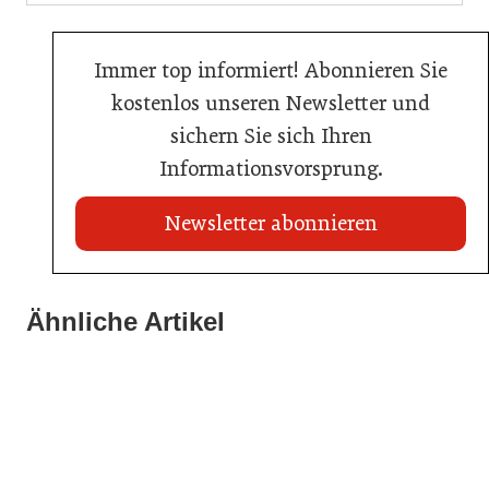
Immer top informiert! Abonnieren Sie
kostenlos unseren Newsletter und
sichern Sie sich Ihren
Informationsvorsprung.
Newsletter abonnieren
20. Juli 2026
Land Steiermark startet Qualitätsoffensive für die
Ähnliche Artikel
20. Juli 2026
Hotellerie
20. Juli 2026
Allianz zwischen Mühlviertler Top-Hotels
Familotel erweitert Portfolio um Mia Alpina Zillertal
Hotellerie
Hotellerie
Hotellerie