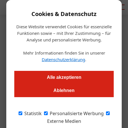
Mediadaten
Cookies & Datenschutz
Diese Website verwendet Cookies für essenzielle
Startseite
/
Hotellerie
Funktionen sowie – mit Ihrer Zustimmung – für
Management
Analyse und personalisierte Werbung.
Teuer ist nicht immer das
Mehr Informationen finden Sie in unserer
Problem
Datenschutzerklärung
.
Redaktion.OEGZ
28.01.2026, 11:07 Uhr
Alle akzeptieren
Ablehnen
Hotels scheitern selten an den Kosten, sondern an der
Führung. Die ÖHV reagiert darauf mit einem Kurs, der
Hoteliers betriebswirtschaftlich fitter machen soll.
Statistik
Personalisierte Werbung
Externe Medien