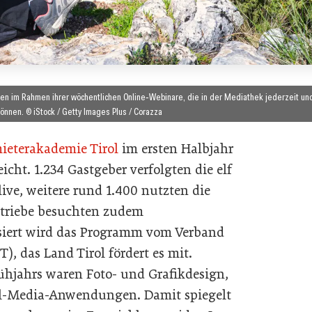
nen im Rahmen ihrer wöchentlichen Online‑Webinare, die in der Mediathek jederzeit un
nnen. © iStock / Getty Images Plus / Corazza
ieterakademie Tirol
im ersten Halbjahr
cht. 1.234 Gastgeber verfolgten die elf
ive, weitere rund 1.400 nutzten die
etriebe besuchten zudem
siert wird das Programm vom Verband
), das Land Tirol fördert es mit.
ühjahrs waren Foto- und Grafikdesign,
ial-Media-Anwendungen. Damit spiegelt