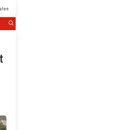
aten
t