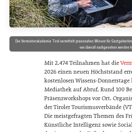
Die Vermieterakademie Tirol vermittelt praxisnahes Wissen für GastgeberIn
von überall nachgesehen werden kö
Mit 2.474 Teilnahmen hat die
Verm
2026 einen neuen Höchststand errei
kostenlosen Wissens-Donnerstage l
Mediathek auf Abruf. Rund 100 B
Präsenzworkshops vor Ort. Organi
der Tiroler Tourismusverbände (VTT
Die meistgefragten Themen des Fr
Künstliche Intelligenz sowie Soc