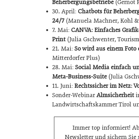
Beherbergungsbetriebe
(Gernot R
30. April:
Chatbots für Beherberg
24/7
(Manuela Machner, Kohl & 
7. Mai:
CANVA: Einfaches Grafikd
Print
(Julia Gschwenter, Tourism
21. Mai:
So wird aus einem Foto
Mitterdorfer Plus)
28. Mai:
Social Media einfach un
Meta-Business-Suite
(Julia Gsch
11. Juni:
Rechtssicher im Netz: V
Sonder-Webinar
Almsicherheit
i
Landwirtschaftskammer Tirol un
Immer top informiert! A
Newsletter und sichern Sie