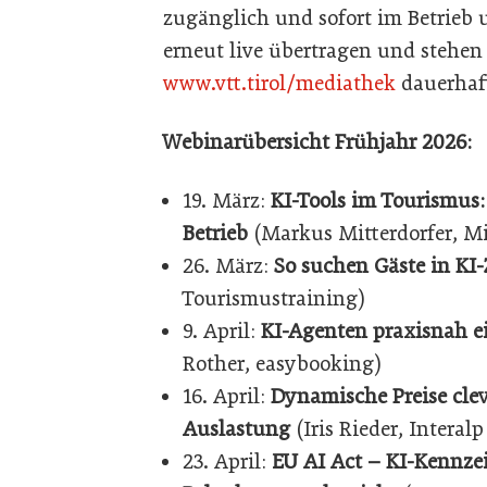
zugänglich und sofort im Betrieb 
erneut live übertragen und stehen
www.vtt.tirol/mediathek
dauerhaft
Webinarübersicht Frühjahr 2026:
19. März:
KI-Tools im Tourismus:
Betrieb
(Markus Mitterdorfer, Mit
26. März:
So suchen Gäste in KI-
Tourismustraining)
9. April:
KI-Agenten praxisnah e
Rother, easybooking)
16. April:
Dynamische Preise cle
Auslastung
(Iris Rieder, Interalp
23. April:
EU AI Act – KI-Kennze