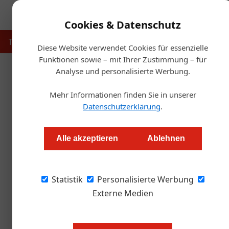
Cookies & Datenschutz
Touristik
Gastronomie
Hotellerie
Handel & Herst
Diese Website verwendet Cookies für essenzielle
Funktionen sowie – mit Ihrer Zustimmung – für
Analyse und personalisierte Werbung.
Start
Mehr Informationen finden Sie in unserer
Vermieterakademie Tirol: Star
Datenschutzerklärung
.
Redaktion.OEGZ
Alle akzeptieren
Ablehnen
Positive Bilanz des Webinarfrühlings 2026: Fa
Statistik
Bildungsangebote des Verbandes der Tiroler
Personalisierte Werbung
Externe Medien