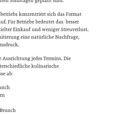
lten Sonntagen geplant sind.
etriebs konzentriert sich das Format
uf. Für Betriebe bedeutet das: besser
zielter Einkauf und weniger Streuverlust.
mitierung eine natürliche Nachfrage,
nsdruck.
e Ausrichtung jedes Termins. Die
erschiedliche kulinarische
se ab:
runch
ern
 Brunch