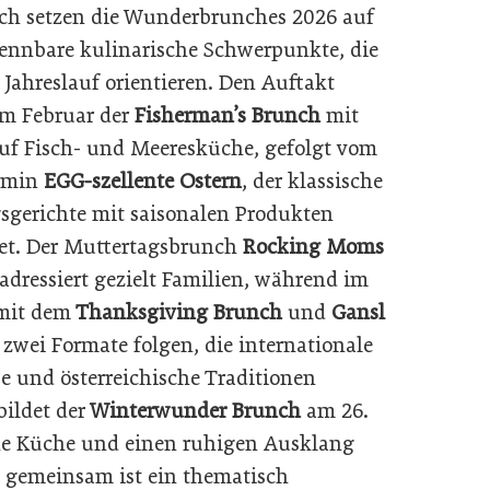
ich setzen die Wunderbrunches 2026 auf
kennbare kulinarische Schwerpunkte, die
 Jahreslauf orientieren. Den Auftakt
m Februar der
Fisherman’s Brunch
mit
uf Fisch- und Meeresküche, gefolgt vom
ermin
EGG-szellente Ostern
, der klassische
gsgerichte mit saisonalen Produkten
et. Der Muttertagsbrunch
Rocking Moms
adressiert gezielt Familien, während im
 mit dem
Thanksgiving Brunch
und
Gansl
zwei Formate folgen, die internationale
se und österreichische Traditionen
ildet der
Winterwunder Brunch
am 26.
che Küche und einen ruhigen Ausklang
en gemeinsam ist ein thematisch