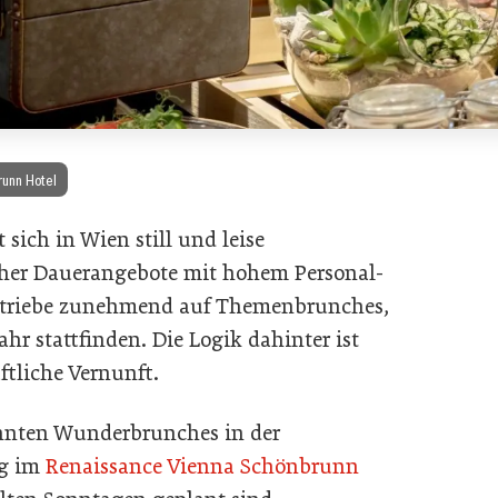
runn Hotel
sich in Wien still und leise
icher Dauerangebote mit hohem Personal-
Betriebe zunehmend auf Themenbrunches,
hr stattfinden. Die Logik dahinter ist
ftliche Vernunft.
annten Wunderbrunches in der
g im
Renaissance Vienna Schönbrunn