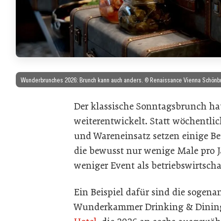
Wunderbrunches 2026: Brunch kann auch anders. © Renaissance Vienna Schönb
Der klassische Sonntagsbrunch hat 
weiterentwickelt. Statt wöchentl
und Wareneinsatz setzen einige 
die bewusst nur wenige Male pro Ja
weniger Event als betriebswirtscha
Ein Beispiel dafür sind die sogen
Wunderkammer Drinking & Dinin