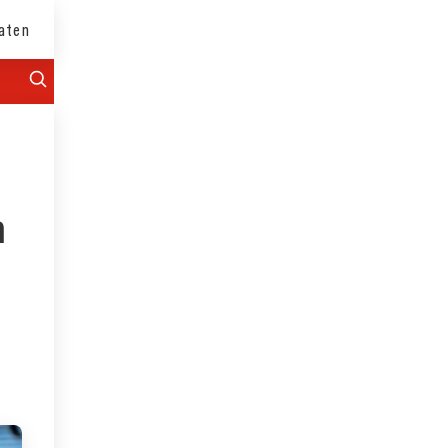
aten
n