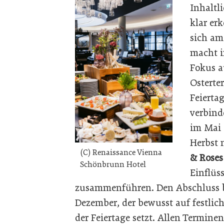
Inhaltl
klar er
sich am
macht i
Fokus a
Ostert
Feierta
verbind
im Mai 
Herbst
(C) Renaissance Vienna
& Roses
Schönbrunn Hotel
Einflüs
zusammenführen. Den Abschluss b
Dezember, der bewusst auf festli
der Feiertage setzt. Allen Termin