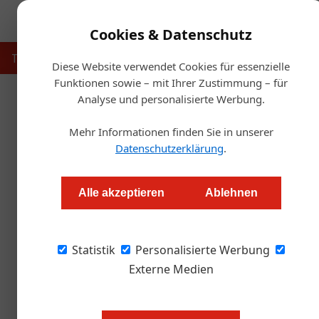
Cookies & Datenschutz
Touristik
Gastronomie
Hotellerie
Handel & Herst
Diese Website verwendet Cookies für essenzielle
Funktionen sowie – mit Ihrer Zustimmung – für
Analyse und personalisierte Werbung.
Start
Mehr Informationen finden Sie in unserer
Datenschutzerklärung
.
Wunderbrunches 2026: Warum 
Alle akzeptieren
Ablehnen
Redaktion.OEGZ
Statistik
Personalisierte Werbung
Die Wunderbrunches im Renaissance Vienna 
sichtbar, warum Sonntagsbrunch für Hotels wi
Externe Medien