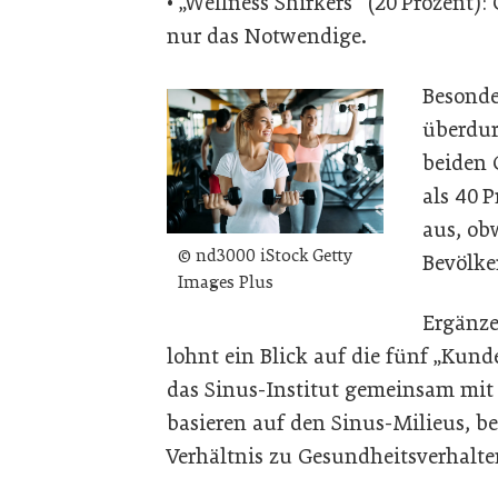
• „Wellness Shirkers“ (20 Prozent):
nur das Notwendige.
Besonde
überdur
beiden 
als 40 
aus, obw
© nd3000 iStock Getty
Bevölke
Images Plus
Ergänz
lohnt ein Blick auf die fünf „Kun
das Sinus-Institut gemeinsam mit 
basieren auf den Sinus-Milieus, be
Verhältnis zu Gesundheitsverhalte