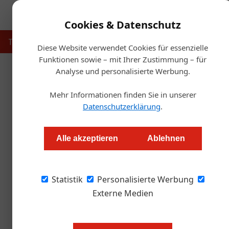
Cookies & Datenschutz
Touristik
Gastronomie
Hotellerie
Handel & Herst
Diese Website verwendet Cookies für essenzielle
Funktionen sowie – mit Ihrer Zustimmung – für
Analyse und personalisierte Werbung.
Startse
Mehr Informationen finden Sie in unserer
Datenschutzerklärung
.
Longevity im Hotel 
Alle akzeptieren
Ablehnen
Redaktion.OEGZ
Statistik
Personalisierte Werbung
Zwischen Anspruch, Aufwand und tatsächliche
Gesundheit und Hochglanz-Spa. Doch hinter d
Externe Medien
Wer es ernst meint, muss investieren. Ein Gast