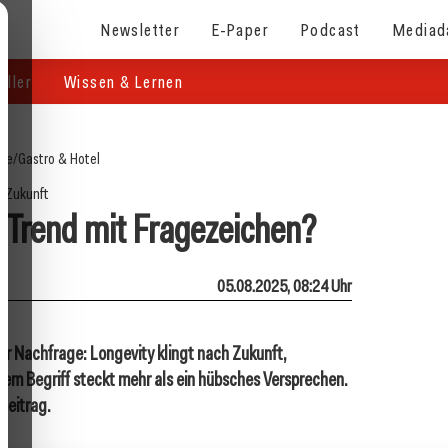
Newsletter
E-Paper
Podcast
Mediad
eller
Wissen & Lernen
ite
/
Gastro & Hotel
Zukunft
– Trend mit Fragezeichen?
05.08.2025, 08:24 Uhr
r Nachfrage: Longevity klingt nach Zukunft,
em Begriff steckt mehr als ein hübsches Versprechen.
beitrag.