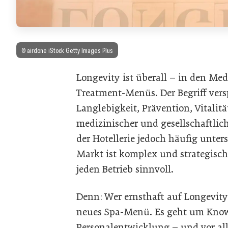
© airdone iStock Getty Images Plus
Longevity ist überall – in den Me
Treatment-Menüs. Der Begriff vers
Langlebigkeit, Prävention, Vitalit
medizinischer und gesellschaftlich
der Hotellerie jedoch häufig unter
Markt ist komplex und strategisch,
jeden Betrieb sinnvoll.
Denn: Wer ernsthaft auf Longevity 
neues Spa-Menü. Es geht um Know
Personalentwicklung – und vor al