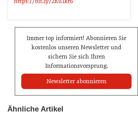
https://bit.ly/2Ku1kr6
Immer top informiert! Abonnieren Sie
kostenlos unseren Newsletter und
sichern Sie sich Ihren
Informationsvorsprung.
Newsletter abonnieren
20. Juli 2026
Land Steiermark startet Qualitätsoffensive für die
Ähnliche Artikel
20. Juli 2026
Hotellerie
20. Juli 2026
Allianz zwischen Mühlviertler Top-Hotels
Familotel erweitert Portfolio um Mia Alpina Zillertal
Hotellerie