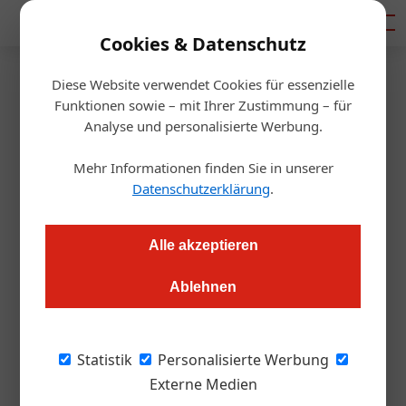
Mediadaten
Cookies & Datenschutz
Diese Website verwendet Cookies für essenzielle
Startseite
/
Gastro & Hotel
Funktionen sowie – mit Ihrer Zustimmung – für
Neue Projekte in der
Analyse und personalisierte Werbung.
Hauptstadt
Mehr Informationen finden Sie in unserer
Datenschutzerklärung
.
Redaktion
23.08.2018, 10:46 Uhr
Alle akzeptieren
In Wien wächst das Hotel-Angebot. Diese neuen Projekte
Ablehnen
stehen kurz vor dem Abschluss.
Der heimische Hotelmarkt wächst dynamisch.
Statistik
Personalisierte Werbung
Das zeigt eine aktuelle Erhebung von Christie
Externe Medien