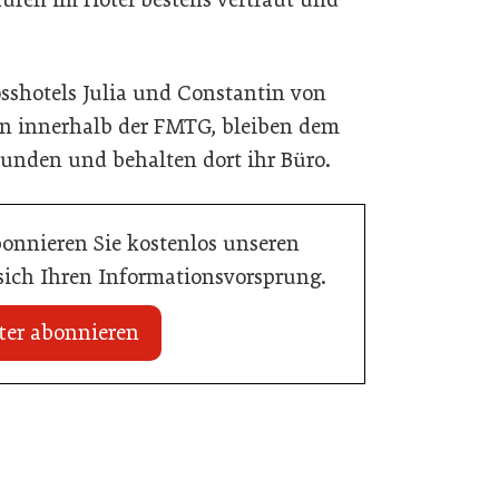
osshotels Julia und Constantin von
 innerhalb der FMTG, bleiben dem
bunden und behalten dort ihr Büro.
bonnieren Sie kostenlos unseren
 sich Ihren Informationsvorsprung.
ter abonnieren
20. Juli 2026
n Mühlviertler Top-
Familotel erweitert Portfolio um Mia
Alpina Zillertal