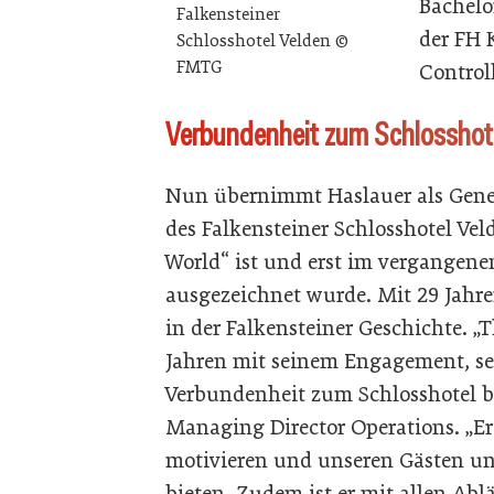
Bachelo
Falkensteiner
der FH 
Schlosshotel Velden ©
FMTG
Control
Verbundenheit zum Schlosshot
Nun übernimmt Haslauer als Gene
des Falkensteiner Schlosshotel Veld
World“ ist und erst im vergangene
ausgezeichnet wurde. Mit 29 Jahren
in der Falkensteiner Geschichte. 
Jahren mit seinem Engagement, sei
Verbundenheit zum Schlosshotel be
Managing Director Operations. „Er
motivieren und unseren Gästen un
bieten. Zudem ist er mit allen Abl