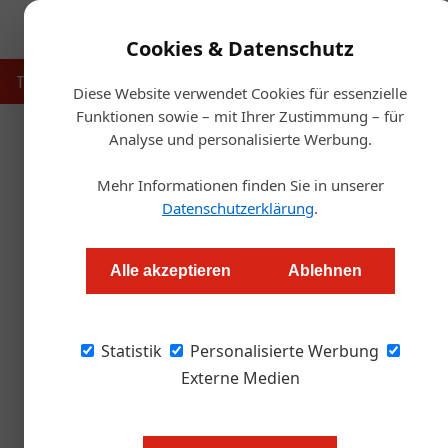
Cookies & Datenschutz
Touristik
Gastronomie
Hotellerie
Handel & Herst
Diese Website verwendet Cookies für essenzielle
Funktionen sowie – mit Ihrer Zustimmung – für
Analyse und personalisierte Werbung.
Startse
Mehr Informationen finden Sie in unserer
Datenschutzerklärung
.
Neuer General Manager im Fa
Alle akzeptieren
Ablehnen
Redaktion.OEGZ
Statistik
Personalisierte Werbung
Der gebürtige Kärntner Thomas Haslauer übe
Wörthersee – und wird dadurch mit nur 29 Ja
Externe Medien
Falkensteiner Geschichte.