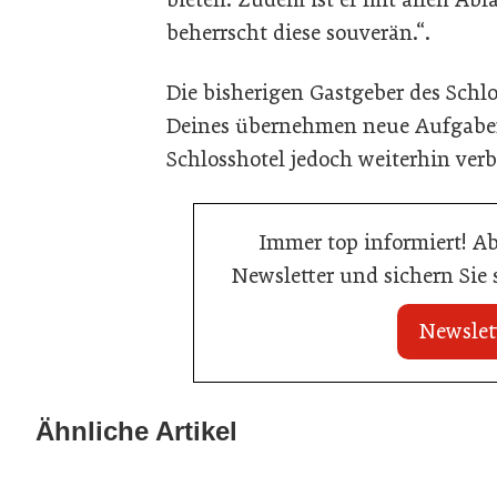
beherrscht diese souverän.“.
Die bisherigen Gastgeber des Schl
Deines übernehmen neue Aufgaben
Schlosshotel jedoch weiterhin ver
Immer top informiert! A
Newsletter und sichern Sie
Newslet
20. Juli 2026
20. Juli 2026
Land Steiermark startet
Allianz zwische
Ähnliche Artikel
Qualitätsoffensive für die Hotellerie
Hotels