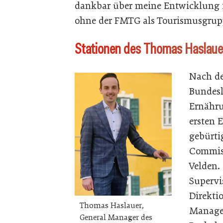
dankbar über meine Entwicklung im
ohne der FMTG als Tourismusgrup
Stationen des Thomas Haslaue
Nach de
Bundesl
Ernähru
ersten 
gebürtig
Commis 
Velden.
Supervi
Direkti
Thomas Haslauer,
Manager
General Manager des