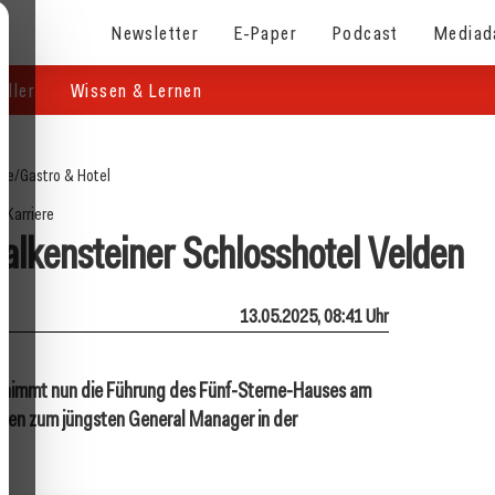
Newsletter
E-Paper
Podcast
Mediad
eller
Wissen & Lernen
ite
/
Gastro & Hotel
Karriere
lkensteiner Schlosshotel Velden
13.05.2025, 08:41 Uhr
rnimmt nun die Führung des Fünf-Sterne-Hauses am
hren zum jüngsten General Manager in der