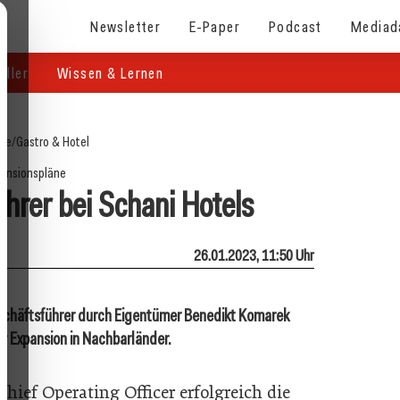
Newsletter
E-Paper
Podcast
Mediad
eller
Wissen & Lernen
ite
/
Gastro & Hotel
ansionspläne
hrer bei Schani Hotels
26.01.2023, 11:50 Uhr
schäftsführer durch Eigentümer Benedikt Komarek
der Expansion in Nachbarländer.
hief Operating Officer erfolgreich die