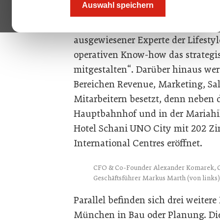
Auswahl speichern
operative Verantwortung für die S
Komarek begründet seine Entschei
ausgewiesener Experte der Lifesty
operativen Know-how das strate
mitgestalten“. Darüber hinaus wer
Bereichen Revenue, Marketing, Sa
Mitarbeitern besetzt, denn neben
Hauptbahnhof und in der Mariahilf
Hotel Schani UNO City mit 202 Zi
International Centres eröffnet.
CFO & Co-Founder Alexander Komarek, 
Geschäftsführer Markus Marth (von links
Parallel befinden sich drei weiter
München in Bau oder Planung. Die