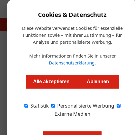
Cookies & Datenschutz
Touristik
Gastronomie
Hotellerie
Handel & Herst
Diese Website verwendet Cookies für essenzielle
Funktionen sowie – mit Ihrer Zustimmung – für
Analyse und personalisierte Werbung.
Startse
Mehr Informationen finden Sie in unserer
Exp
Datenschutzerklärung
.
Neuer Geschäftsfü
Alle akzeptieren
Ablehnen
Markus Höller
Statistik
Personalisierte Werbung
Mit der Bestellung von Markus Marth zum Ge
folgt ein weiterer, wichtiger Schritt im Zuge 
Externe Medien
Markus Marth trug fünf Jahre als C