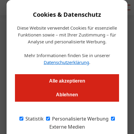
Mediadaten
Cookies & Datenschutz
Diese Website verwendet Cookies für essenzielle
Startseite
/
Gastro & Hotel
Funktionen sowie – mit Ihrer Zustimmung – für
Karriere
Analyse und personalisierte Werbung.
Norbert Niederkofler
Mehr Informationen finden Sie in unserer
übernimmt Ansitz Heufler
Datenschutzerklärung
.
Redaktion.OEGZ
05.08.2025, 10:59 Uhr
Alle akzeptieren
Ablehnen
Der Südtiroler 3-Sternekoch Norbert Niederkofler verstehe
den „Ansitz Heufler“ als natürliche Erweiterung seiner „Cook
the Mountain“-Philosophie und als Modellbetrieb
Statistik
Personalisierte Werbung
verantwortungsvoller Gastlichkeit. Der exklusive, restaurierte
Externe Medien
Rückzugsort mit zehn Zimmern und Suiten zählt seit dem