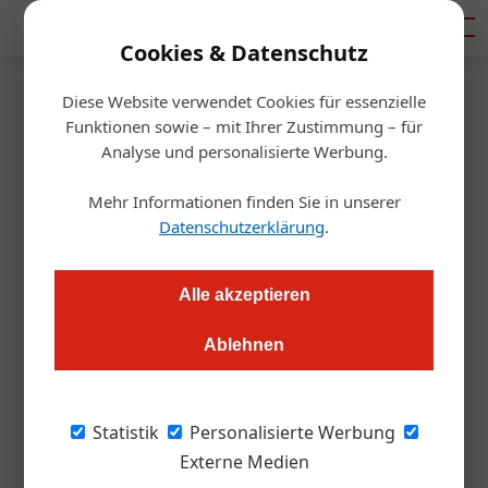
Mediadaten
Cookies & Datenschutz
Diese Website verwendet Cookies für essenzielle
Startseite
/
Gastro & Hotel
Funktionen sowie – mit Ihrer Zustimmung – für
Recruiting Day an den
Analyse und personalisierte Werbung.
Tourismusschulen Bad
Mehr Informationen finden Sie in unserer
Datenschutzerklärung
.
Gleichenberg
Alle akzeptieren
Redaktion.OEGZ
30.01.2009, 10:57 Uhr
Ablehnen
Die Tourismusschulen Bad Gleichenberg gelten als
internationale Kaderschmiede im Tourismus. Als private,
Statistik
Personalisierte Werbung
zukunftsorientierte Internatsschule werden den
Externe Medien
Schüler/innen und Student/innen neben der hoch