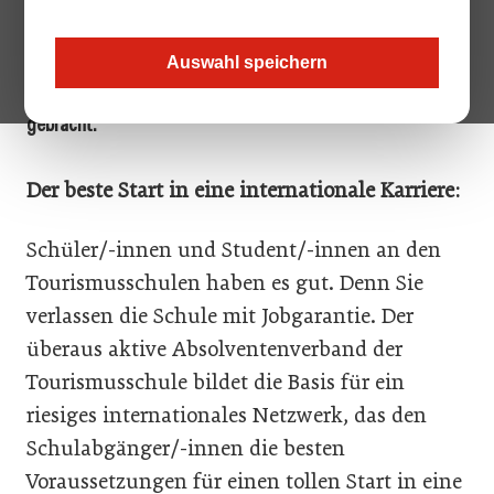
qualitativen Ausbildung auch touristische
Schlüsselqualifikationen wie Teamfähigkeit,
Persönlichkeitsbildung, Umgangsformen und
Auswahl speichern
verantwortungsbewusstes Führungsverhalten näher
gebracht.
Der beste Start in eine internationale Karriere:
Schüler/-innen und Student/-innen an den
Tourismusschulen haben es gut. Denn Sie
verlassen die Schule mit Jobgarantie. Der
überaus aktive Absolventenverband der
Tourismusschule bildet die Basis für ein
riesiges internationales Netzwerk, das den
Schulabgänger/-innen die besten
Voraussetzungen für einen tollen Start in eine