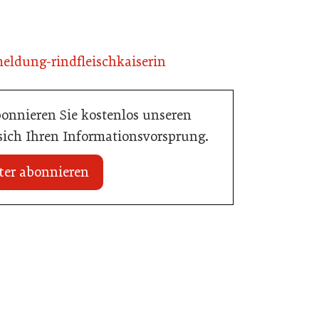
meldung
-rindfleischkaiserin
bonnieren Sie kostenlos unseren
 sich Ihren Informationsvorsprung.
ter abonnieren
20. Juli 2026
Initiative zu Bargeldkultur in der
 Nachwuchstalent in
Gastronomie
stronomie
Gastronomie