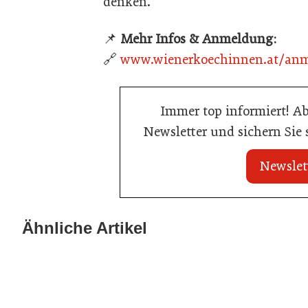
denken.
📌
Mehr Infos & Anmeldung:
🔗
www
.wienerkoech
innen
.at
/an
Immer top informiert! A
Newsletter und sichern Sie
Newslet
21. Juli 2026
21. Juli 2026
War die Fußball-WM 2026 für Ihren
Stipendium für
Ähnliche Artikel
Betrieb ein Geschäft?
der Wiener Ga
Gastronomie
Gastronomie