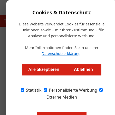
Cookies & Datenschutz
Touristik
Gastronomie
Hotellerie
Handel & Herst
Diese Website verwendet Cookies für essenzielle
Funktionen sowie – mit Ihrer Zustimmung – für
Analyse und personalisierte Werbung.
Startse
Mehr Informationen finden Sie in unserer
Rindfleischkaiser 2025: 
Datenschutzerklärung
.
Alexander Grübling
Alle akzeptieren
Ablehnen
Der Ewald Plachutta Preis geht in die nächste
Statistik
eröffnet.
Personalisierte Werbung
Externe Medien