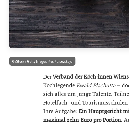
© iStock / Getty Images Plus / Lisovskaya
Der
Verband der Köch:innen Wiens
Kochlegende
Ewald Plachutta
– doc
sich alles um junge Talente. Teil
Hotelfach- und Tourismusschulen s
Ihre Aufgabe:
Ein Hauptgericht mi
maximal zehn Euro pro Portion.
Au