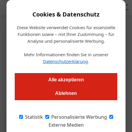
Mediadaten
Cookies & Datenschutz
Diese Website verwendet Cookies für essenzielle
Startseite
/
Tourismusbranche
Funktionen sowie – mit Ihrer Zustimmung – für
Der Gast, den alle haben wollen
Analyse und personalisierte Werbung.
Mehr Informationen finden Sie in unserer
Redaktion.OEGZ
27.05.2026, 08:41 Uhr
Datenschutzerklärung
.
mira 2025: Österreich Werbung und Austrian Convention
Alle akzeptieren
Bureaus präsentieren die Branchenzahlen 2025. Der Ausblick
ist positiv.
Ablehnen
Statistik
Personalisierte Werbung
Externe Medien