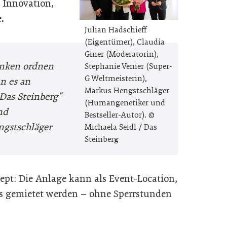
 Innovation,
.
Julian Hadschieff
(Eigentümer), Claudia
Giner (Moderatorin),
nken ordnen
Stephanie Venier (Super-
G Weltmeisterin),
nn es an
Markus Hengstschläger
„Das Steinberg“
(Humangenetiker und
nd
Bestseller-Autor). ©
ngstschläger
Michaela Seidl / Das
Steinberg
ept: Die Anlage kann als Event-Location,
aus gemietet werden – ohne Sperrstunden