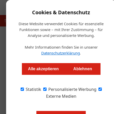
Cookies & Datenschutz
Touristik
Gastronomie
Hotellerie
Handel & Herst
Diese Website verwendet Cookies für essenzielle
Funktionen sowie – mit Ihrer Zustimmung – für
Analyse und personalisierte Werbung.
Startseit
Mehr Informationen finden Sie in unserer
N
Datenschutzerklärung
.
Event-Location „Das Stein
Alle akzeptieren
Ablehnen
Redaktion.OEGZ
Statistik
Personalisierte Werbung
Was verbindet Bestsellerautor Markus Hengs
Venier? Das Hideaway „Das Steinberg“ in den T
Externe Medien
einer umfassenden Renovierung eröffnet es n