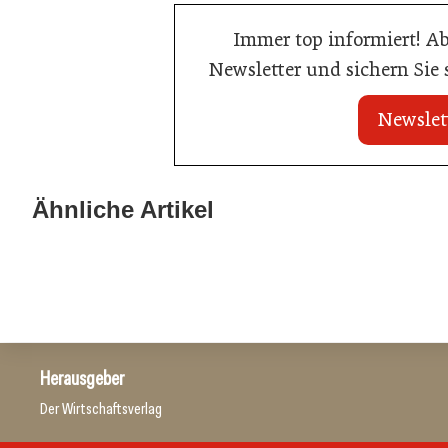
Immer top informiert! A
Newsletter und sichern Sie
Newslet
22. Juli 2026
22. Juli 2026
MCI-Professorin
Travel Start-up Night 2026: Beste
Ähnliche Artikel
Auszeichnung
Tourismus-Idee gesucht
Tourismusbranche
Tourismusbranch
Herausgeber
Der Wirtschaftsverlag