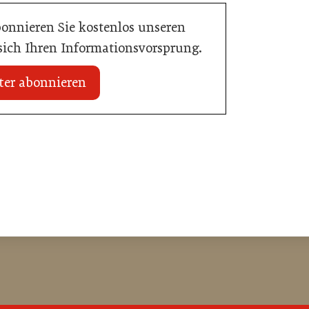
bonnieren Sie kostenlos unseren
 sich Ihren Informationsvorsprung.
ter abonnieren
 erhält internationale
20. Juli 2026
Zillertalbahn: Diesel hat ausgedient
e
Tourismusbranche