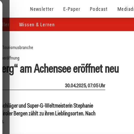
Newsletter
E-Paper
Podcast
Mediad
eller
Wissen & Lernen
e
/
Tourismusbranche
eueröffnung
berg“ am Achensee eröffnet neu
30.04.2025, 07:05 Uhr
tschläger und Super-G-Weltmeisterin Stephanie
iroler Bergen zählt zu ihren Lieblingsorten. Nach
eu.