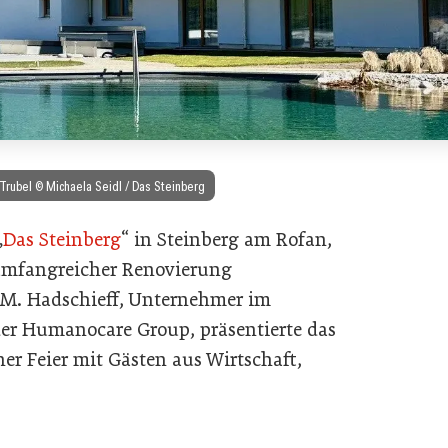
rubel © Michaela Seidl / Das Steinberg
„
Das Steinberg
“ in Steinberg am Rofan,
 umfangreicher Renovierung
n M. Hadschieff, Unternehmer im
er Humanocare Group, präsentierte das
r Feier mit Gästen aus Wirtschaft,