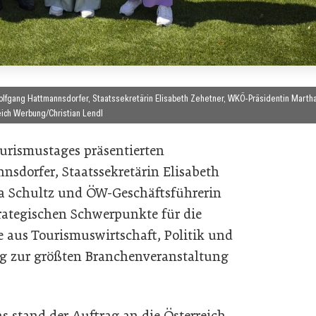
 Wolfgang Hattmannsdorfer, Staatssekretärin Elisabeth Zehetner, WKÖ-Präsidentin Marth
eich Werbung/Christian Lendl
ourismustages präsentierten
sdorfer, Staatssekretärin Elisabeth
a Schultz und ÖW-Geschäftsführerin
trategischen Schwerpunkte für die
aus Tourismuswirtschaft, Politik und
ng zur größten Branchenveranstaltung
s stand der Auftrag an die Österreich