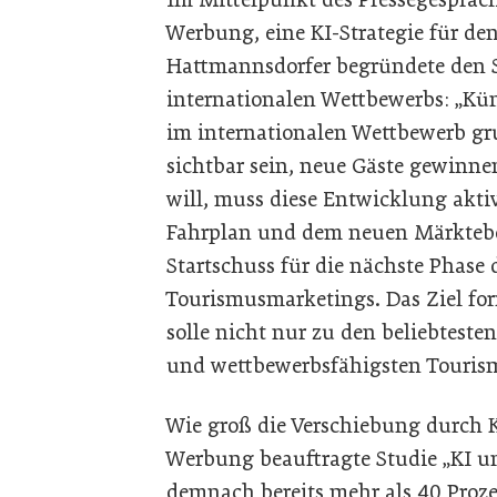
Werbung, eine KI-Strategie für de
Hattmannsdorfer begründete den S
internationalen Wettbewerbs: „Küns
im internationalen Wettbewerb gr
sichtbar sein, neue Gäste gewinn
will, muss diese Entwicklung aktiv
Fahrplan und dem neuen Märkteb
Startschuss für die nächste Phase 
Tourismusmarketings. Das Ziel form
solle nicht nur zu den beliebteste
und wettbewerbsfähigsten Touris
Wie groß die Verschiebung durch KI 
Werbung beauftragte Studie „KI u
demnach bereits mehr als 40 Proz