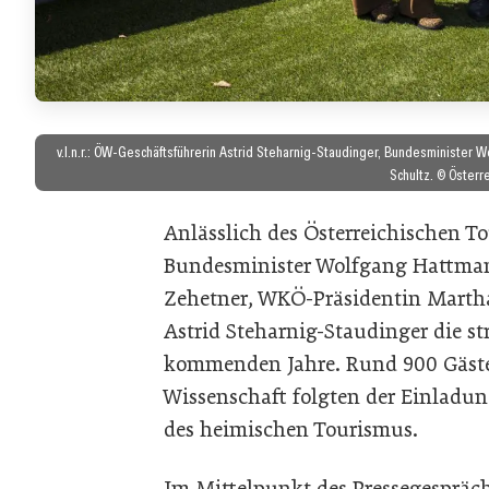
v.l.n.r.: ÖW-Geschäftsführerin Astrid Steharnig-Staudinger, Bundesminister
Schultz. © Österr
Anlässlich des Österreichischen T
Bundesminister Wolfgang Hattmann
Zehetner, WKÖ-Präsidentin Marth
Astrid Steharnig-Staudinger die s
kommenden Jahre. Rund 900 Gäste 
Wissenschaft folgten der Einladu
des heimischen Tourismus.
Im Mittelpunkt des Pressegespräch