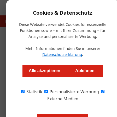
Cookies & Datenschutz
Touristik
Gastronomie
Hotellerie
Handel & Herst
Diese Website verwendet Cookies für essenzielle
Funktionen sowie – mit Ihrer Zustimmung – für
Analyse und personalisierte Werbung.
Startseit
Mehr Informationen finden Sie in unserer
KI-Strategie für den T
Datenschutzerklärung
.
Redaktion.OEGZ
Alle akzeptieren
Ablehnen
Mit einem KI-Fahrplan und neuem Märktebewer
Statistik
veränderte Buchungsgewohnheiten und den i
Personalisierte Werbung
Externe Medien