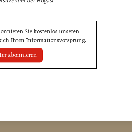
rsitzender der Hogast
bonnieren Sie kostenlos unseren
 sich Ihren Informationsvorsprung.
ter abonnieren
20. Juli 2026
n Mühlviertler Top-
Familotel erweitert Portfolio um Mia
Alpina Zillertal
Hotellerie