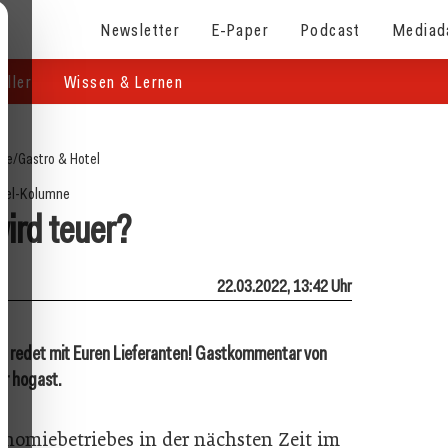
Newsletter
E-Paper
Podcast
Mediad
eller
Wissen & Lernen
ite
/
Gastro & Hotel
tel-Kolumne
ird teuer?
22.03.2022, 13:42 Uhr
it - redet mit Euren Lieferanten! Gastkommentar von
er hogast.
onomiebetriebes in der nächsten Zeit im