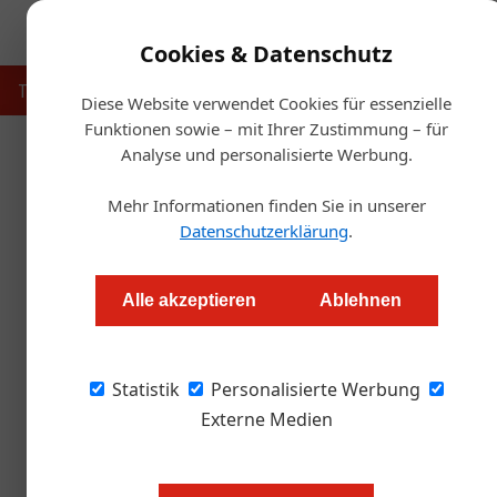
Cookies & Datenschutz
Touristik
Gastronomie
Hotellerie
Handel & Herst
Diese Website verwendet Cookies für essenzielle
Funktionen sowie – mit Ihrer Zustimmung – für
Analyse und personalisierte Werbung.
Startse
Mehr Informationen finden Sie in unserer
Ho
Datenschutzerklärung
.
Was w
Alle akzeptieren
Ablehnen
Redaktion
Statistik
Personalisierte Werbung
Spielt nicht bei jeder Preiserhöhung sofort m
Werner Magedler, Aufsichtsratvorsitzender d
Externe Medien
Die Kosten eines Hotels oder Gastr