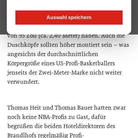
Um NBA-Spieler zu beherbergen, müssen
Hotels in den USA zumindest einige Zimmer
Auswahl speichern
vorweisen können, deren Betten eine Länge
von 95 Zoll (ca. 2,40 Meter) haben. Auch die
Duschköpfe sollten höher montiert sein – was
angesichts der durchschnittlichen
Körpergröße eines US-Profi-Basketballers
jenseits der Zwei-Meter-Marke nicht weiter
verwundert.
Thomas Heit und Thomas Bauer hatten zwar
noch keine NBA-Profis zu Gast, dafür
begrüßen die beiden Hoteldirektoren des
Brandlhofs regelmäßig Profi-