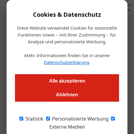
Mediadaten
Cookies & Datenschutz
Diese Website verwendet Cookies für essenzielle
Startseite
/
Gastro & Hotel
Funktionen sowie – mit Ihrer Zustimmung – für
Positionierung
Analyse und personalisierte Werbung.
Wenn Liverpool an die Hoteltür
Mehr Informationen finden Sie in unserer
klopft
Datenschutzerklärung
.
Alexander Grübling
08.09.2022, 10:01 Uhr
Alle akzeptieren
Ablehnen
Fußball-Profimannschaften als Gäste: Ein gutes Geschäft?
Und welchen ­Aufwand bedeutet das? Die beiden Direktoren
des Brandlhofs, Thomas Heit und Thomas Bauer, im ÖGZ-
Statistik
Personalisierte Werbung
Interview
Externe Medien