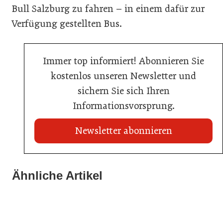
Bull Salzburg zu fahren – in einem dafür zur
Verfügung gestellten Bus.
Immer top informiert! Abonnieren Sie
kostenlos unseren Newsletter und
sichern Sie sich Ihren
Informationsvorsprung.
Newsletter abonnieren
20. Juli 2026
Land Steiermark startet Qualitätsoffensive für die
Ähnliche Artikel
20. Juli 2026
Hotellerie
20. Juli 2026
Allianz zwischen Mühlviertler Top-Hotels
Familotel erweitert Portfolio um Mia Alpina Zillertal
Hotellerie