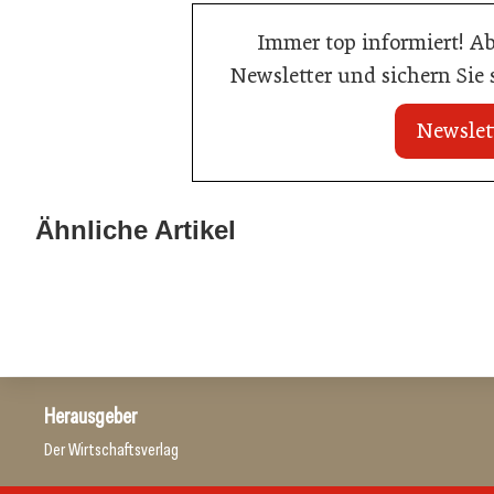
Immer top informiert! A
Newsletter und sichern Sie
Newslet
20. Juli 2026
20. Juli 2026
Land Steiermark startet
Allianz zwische
Ähnliche Artikel
Qualitätsoffensive für die Hotellerie
Hotels
Hotellerie
Hotellerie
Herausgeber
Der Wirtschaftsverlag