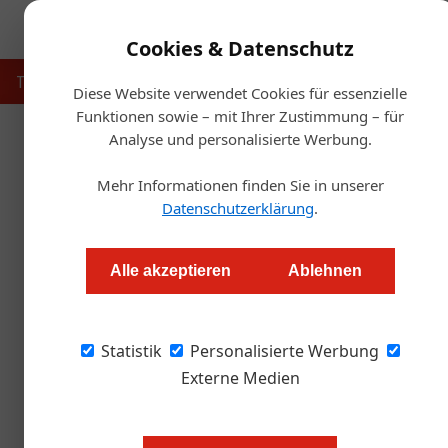
Cookies & Datenschutz
Touristik
Gastronomie
Hotellerie
Handel & Herst
Diese Website verwendet Cookies für essenzielle
Funktionen sowie – mit Ihrer Zustimmung – für
Analyse und personalisierte Werbung.
Startse
Mehr Informationen finden Sie in unserer
Datenschutzerklärung
.
Zehn Euro für 
Alle akzeptieren
Ablehnen
Alexander Grübling
Statistik
Personalisierte Werbung
Das Urlaubsportal kinderhotel.info spendet 
an die SOS-Kinderdörfer.
Externe Medien
Die auf Familienhotels spezialisie