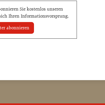
bonnieren Sie kostenlos unseren
 sich Ihren Informationsvorsprung.
ter abonnieren
20. Juli 2026
n Mühlviertler Top-
Familotel erweitert Portfolio um Mia
Alpina Zillertal
Hotellerie