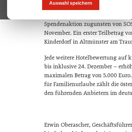
Auswahl speichern
www.kinderhotel.info
belohnt jed
Hotelgastes auf kinderhotel.info m
Spendenaktion zugunsten von SOS-K
November. Ein erster Teilbetrag v
Kinderdorf in Altmünster am Trau
Jede weitere Hotelbewertung auf k
bis inklusive 24. Dezember – erh
maximalen Betrag von 5.000 Euro.
für Familienurlaube zählt die öste
den führenden Anbietern im deut
Erwin Oberascher, Geschäftsführe