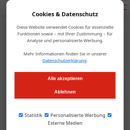
Mediadaten
Cookies & Datenschutz
Diese Website verwendet Cookies für essenzielle
Startseite
/
Wissen & Lernen
Funktionen sowie – mit Ihrer Zustimmung – für
Wettbewerb
Analyse und personalisierte Werbung.
Das war der Rindfleischkaiser
Mehr Informationen finden Sie in unserer
2024
Datenschutzerklärung
.
Alexander Grübling
07.03.2024, 12:49 Uhr
Alle akzeptieren
Ablehnen
Junge Kochtalente zeigten auch heuer wieder ihr Können in
der HLTW 13 Bergheidengasse.
Statistik
Personalisierte Werbung
Die Aufgabe war anspruchsvoll: eine
Externe Medien