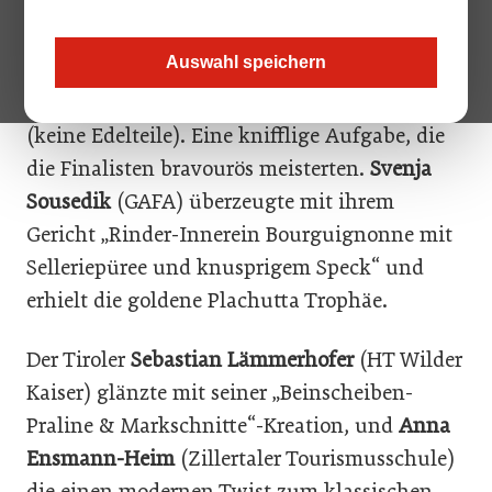
Hauptspeise für acht Personen zu kreieren,
mit einem Wareneinsatz von maximal 10 Euro
Auswahl speichern
pro Portion, ausschließlich unter Verwendung
von regionalen Zutaten und Rindfleisch
(keine Edelteile). Eine knifflige Aufgabe, die
die Finalisten bravourös meisterten.
Svenja
Sousedik
(GAFA) überzeugte mit ihrem
Gericht „Rinder-Innerein Bourguignonne mit
Selleriepüree und knusprigem Speck“ und
erhielt die goldene Plachutta Trophäe.
Der Tiroler
Sebastian Lämmerhofer
(HT Wilder
Kaiser) glänzte mit seiner „Beinscheiben-
Praline & Markschnitte“-Kreation, und
Anna
Ensmann-Heim
(Zillertaler Tourismusschule)
die einen modernen Twist zum klassischen