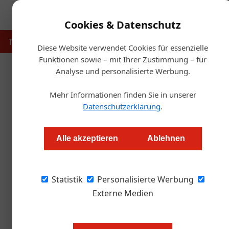
Cookies & Datenschutz
Touristik
Gastronomie
Hotellerie
Handel & Herst
Diese Website verwendet Cookies für essenzielle
Funktionen sowie – mit Ihrer Zustimmung – für
Analyse und personalisierte Werbung.
Startsei
Mehr Informationen finden Sie in unserer
Datenschutzerklärung
.
Deutsche Schulen setzen auf
Alle akzeptieren
Ablehnen
Redaktion.OEGZ
Statistik
Personalisierte Werbung
Der Linzer Trauner Verlag zeigt mit neuen Sch
digitalen Zeitalter gelingen kann.
Externe Medien
Bild oben: Verlagschefs Sonja (l.)