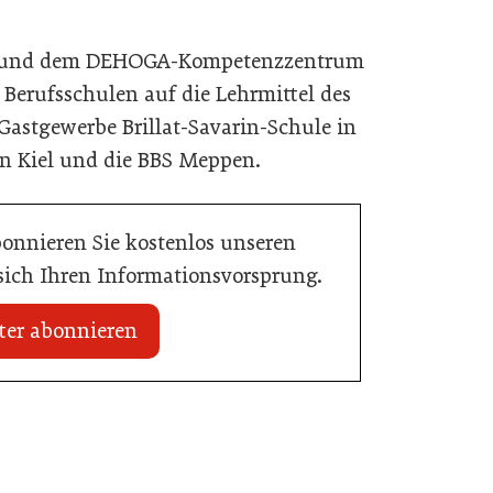
k und dem DEHOGA-Kompetenzzentrum
 Berufsschulen auf die Lehrmittel des
Gastgewerbe Brillat-Savarin-Schule in
in Kiel und die BBS Meppen.
bonnieren Sie kostenlos unseren
 sich Ihren Informationsvorsprung.
ter abonnieren
15. April 2026
ffte den Sprung zum
BEAM 2026: Die Branche blickt nach
Bozen