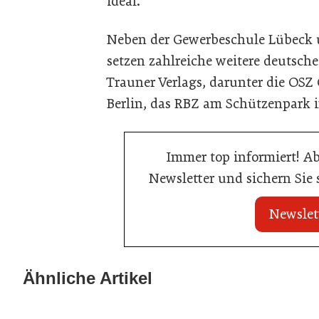
ideal.“
Neben der Gewerbeschule Lübec
setzen zahlreiche weitere deutsche
Trauner Verlags, darunter die OSZ 
Berlin, das RBZ am Schützenpark 
Immer top informiert! A
Newsletter und sichern Sie
Newslet
20. Juli 2026
23. Juni 2026
KI-Suche: Österreichs Hotels sind
Nur einer scha
Ähnliche Artikel
kaum sichtbar
Küchenmeister