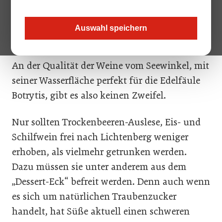
zum siebenten (!) Mal, auch beim „Salon
Österreich Wein“ gewann der Illmitzer die
Auswahl speichern
Süßwein-Wertung.
An der Qualität der Weine vom Seewinkel, mit
seiner Wasserfläche perfekt für die Edelfäule
Botrytis, gibt es also keinen Zweifel.
Nur sollten Trockenbeeren-Auslese, Eis- und
Schilfwein frei nach Lichtenberg weniger
erhoben, als vielmehr getrunken werden.
Dazu müssen sie unter anderem aus dem
„Dessert-Eck“ befreit werden. Denn auch wenn
es sich um natürlichen Traubenzucker
handelt, hat Süße aktuell einen schweren