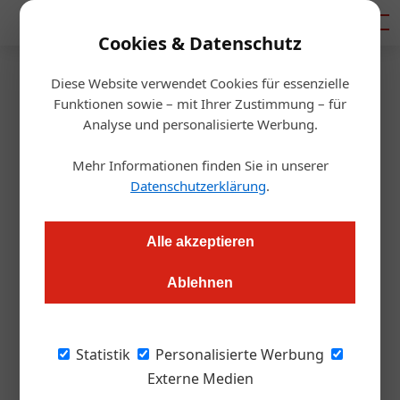
Mediadaten
Cookies & Datenschutz
Diese Website verwendet Cookies für essenzielle
Startseite
/
Getränke
Funktionen sowie – mit Ihrer Zustimmung – für
Goldstücke der Weinkarte
Analyse und personalisierte Werbung.
Mehr Informationen finden Sie in unserer
Roland Graf
09.11.2021, 09:07 Uhr
Datenschutzerklärung
.
ÖGZ-Verkostung: Wieder feiert man einen heimischen „Sweet
Alle akzeptieren
Wine Maker“ global, doch die Weltstars haben daheim einen
schweren Stand.
Ablehnen
Für Hans Tschida war es definitiv ein
Statistik
Personalisierte Werbung
Erfolgsjahr. Die Prämierung zum „Sweet
Externe Medien
Winemaker of the Year“ in London holte er