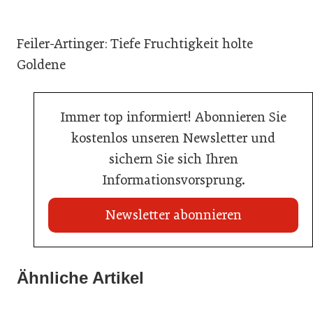
Feiler-Artinger: Tiefe Fruchtigkeit holte
Goldene
Immer top informiert! Abonnieren Sie
kostenlos unseren Newsletter und
sichern Sie sich Ihren
Informationsvorsprung.
Newsletter abonnieren
Ähnliche Artikel
20. Juli 2026
03. Juni 2026
KI-Suche: Österreichs Hotels sind kaum sichtbar
23. Juni 2026
Henkell Freixenet Austria: Neue Doppelspitze für
Nur einer schaffte den Sprung zum Küchenmeister