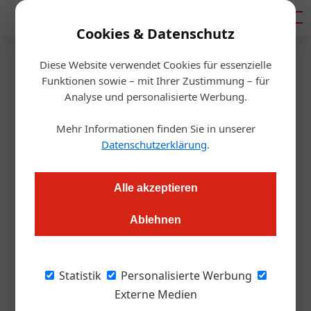
Mediadaten
Cookies & Datenschutz
Diese Website verwendet Cookies für essenzielle
Startseite
/
Getränke
Funktionen sowie – mit Ihrer Zustimmung – für
Grande Gold für Hans Bauer
Analyse und personalisierte Werbung.
Mehr Informationen finden Sie in unserer
Alexander Grübling
18.06.2020, 14:25 Uhr
Datenschutzerklärung
.
Der Blaufränkisch Privat 2015 von Winzer Hans Bauer aus
Alle akzeptieren
Pöttelsdorf erhielt bei der Frankfurt International Trophy
2020 die höchste Auszeichnung.
Ablehnen
Toller Erfolg für Winzer Hans Bauer aus
Statistik
Personalisierte Werbung
Pöttelsdorf: Sein
Blaufränkisch Privat
Externe Medien
2015
erhielt bei der Frankfurt International