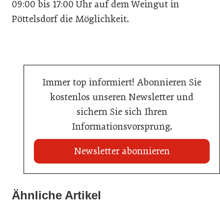
09:00 bis 17:00 Uhr auf dem Weingut in
Pöttelsdorf die Möglichkeit.
Immer top informiert! Abonnieren Sie
kostenlos unseren Newsletter und
sichern Sie sich Ihren
Informationsvorsprung.
Newsletter abonnieren
Ähnliche Artikel
20. Juli 2026
03. Juni 2026
KI-Suche: Österreichs Hotels sind kaum sichtbar
23. Juni 2026
Henkell Freixenet Austria: Neue Doppelspitze für
Nur einer schaffte den Sprung zum Küchenmeister