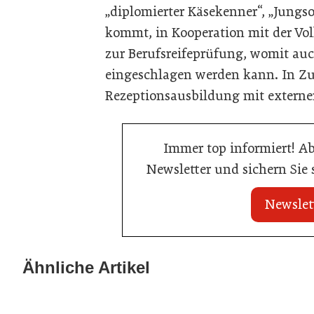
„diplomierter Käsekenner“, „Jungs
kommt, in Kooperation mit der Vo
zur Berufsreifeprüfung, womit a
eingeschlagen werden kann. In Zu
Rezeptionsausbildung mit externer
Immer top informiert! A
Newsletter und sichern Sie
Newslet
20. Juli 2026
23. Juni 2026
KI-Suche: Österreichs Hotels sind
Nur einer scha
Ähnliche Artikel
kaum sichtbar
Küchenmeister