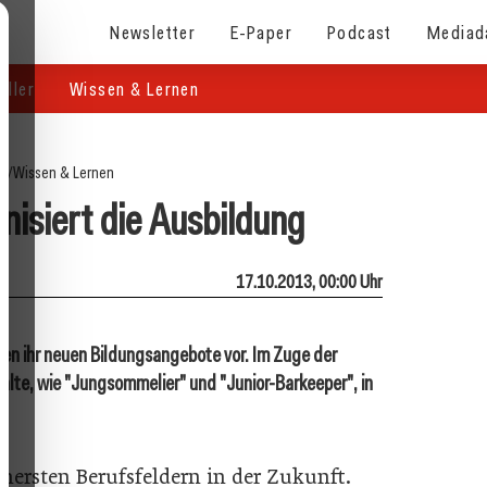
Newsletter
E-Paper
Podcast
Mediad
eller
Wissen & Lernen
te
/
Wissen & Lernen
isiert die Ausbildung
17.10.2013, 00:00 Uhr
en ihr neuen Bildungsangebote vor. Im Zuge der
lte, wie "Jungsommelier" und "Junior-Barkeeper", in
hersten Berufsfeldern in der Zukunft.