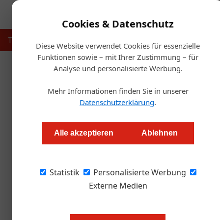
Cookies & Datenschutz
Touristik
Gastronomie
Hotellerie
Handel & Herst
Diese Website verwendet Cookies für essenzielle
Funktionen sowie – mit Ihrer Zustimmung – für
Analyse und personalisierte Werbung.
Startsei
Mehr Informationen finden Sie in unserer
HLF Krems modern
Datenschutzerklärung
.
Redaktion.OEGZ
Alle akzeptieren
Ablehnen
Krems. Die Tourismusschulen HLF Krems stellt
Statistik
Lehrplanreform wurden neue und moderne Inha
Personalisierte Werbung
das Ausbildungsangebot aufgenommen
Externe Medien
Tourismusberufe zählen zu den sic