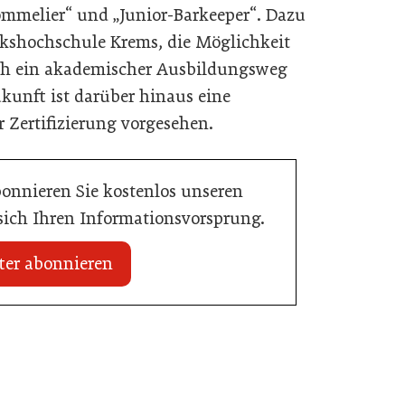
ommelier“ und „Junior-Barkeeper“. Dazu
lkshochschule Krems, die Möglichkeit
uch ein akademischer Ausbildungsweg
kunft ist darüber hinaus eine
 Zertifizierung vorgesehen.
bonnieren Sie kostenlos unseren
 sich Ihren Informationsvorsprung.
ter abonnieren
15. April 2026
ffte den Sprung zum
BEAM 2026: Die Branche blickt nach
Bozen