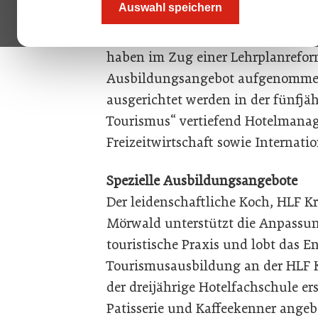
Auswahl speichern
Gut ausgebildete Mitarbeiterinnen
international mehr denn je gefra
haben im Zug einer Lehrplanrefor
Ausbildungsangebot aufgenommen.
ausgerichtet werden in der fünfjä
Tourismus“ vertiefend Hotelmana
Freizeitwirtschaft sowie Interna
Spezielle Ausbildungsangebote
Der leidenschaftliche Koch, HLF 
Mörwald unterstützt die Anpassun
touristische Praxis und lobt das 
Tourismusausbildung an der HLF Kr
der dreijährige Hotelfachschule er
Patisserie und Kaffeekenner angeb