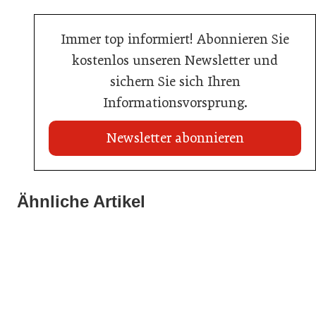
Immer top informiert! Abonnieren Sie
kostenlos unseren Newsletter und
sichern Sie sich Ihren
Informationsvorsprung.
Newsletter abonnieren
Ähnliche Artikel
20. Juli 2026
KI-Suche: Österreichs Hotels sind kaum sichtbar
23. Juni 2026
15. April 2026
Nur einer schaffte den Sprung zum Küchenmeister
BEAM 2026: Die Branche blickt nach Bozen
Hotellerie
Gastronomie
Allgemein