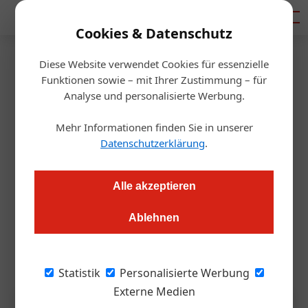
Mediadaten
Cookies & Datenschutz
Diese Website verwendet Cookies für essenzielle
Startseite
/
Wissen & Lernen
Funktionen sowie – mit Ihrer Zustimmung – für
Ausbildung
Analyse und personalisierte Werbung.
Linsberg Asias Lehrlingsabend
Mehr Informationen finden Sie in unserer
Datenschutzerklärung
.
ÖGZ Redaktion
21.01.2025, 09:10 Uhr
Alle akzeptieren
Die bekannte Hotel-Therme in Niederösterreich setzt auf
Ausbildung des Nachwuchses und wurde dafür bereits
Ablehnen
mehrfach ausgezeichnet. Die aktuelle Lehrlingskampagne
konnte sich einen Top Zehn Platz beim Staatspreis sichern.
Statistik
Personalisierte Werbung
Externe Medien