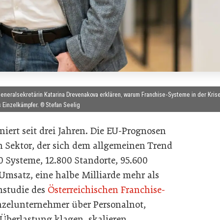
Generalsekretärin Katarina Drevenakova erklären, warum Franchise-Systeme in der Kris
 Einzelkämpfer. © Stefan Seelig
niert seit drei Jahren. Die EU-Prognosen
en Sektor, der sich dem allgemeinen Trend
0 Systeme, 12.800 Standorte, 95.600
 Umsatz, eine halbe Milliarde mehr als
nstudie des
Österreichischen Franchise-
nzelunternehmer über Personalnot,
Überlastung klagen, skalieren