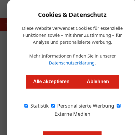
Cookies & Datenschutz
Touristik
Gastronomie
Hotellerie
Handel & Herst
Diese Website verwendet Cookies für essenzielle
Funktionen sowie – mit Ihrer Zustimmung – für
Analyse und personalisierte Werbung.
Startse
Mehr Informationen finden Sie in unserer
U
Datenschutzerklärung
.
Franchise 
Alle akzeptieren
Ablehnen
Alexander Grübling
Statistik
Personalisierte Werbung
Trotz wirtschaftlicher Flaute, Inflation und 
Franchise-Verband Wachstum: Mehr Systeme,
Externe Medien
dieses Geschäftsmodell so widerstandsfähig