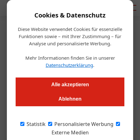
Mediadaten
Cookies & Datenschutz
Diese Website verwendet Cookies für essenzielle
Startseite
/
Management
Funktionen sowie – mit Ihrer Zustimmung – für
Innovationspreis
Analyse und personalisierte Werbung.
NIU-Portal als Innovation des
Mehr Informationen finden Sie in unserer
Jahres ausgezeichnet
Datenschutzerklärung
.
Redaktion.OEGZ
25.09.2025, 12:24 Uhr
Alle akzeptieren
Ablehnen
Mit dem neuen Informationsportal „NIU – Nachhaltigkeit in
Unternehmen“ schafft der Manz Verlag eine zentrale
Wissensplattform für ESG-Verantwortliche in Unternehmen.
Statistik
Personalisierte Werbung
Externe Medien