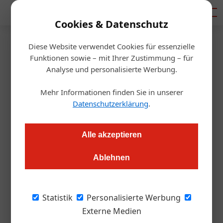
Mediadaten
Cookies & Datenschutz
Diese Website verwendet Cookies für essenzielle
Startseite
/
Getränke
Funktionen sowie – mit Ihrer Zustimmung – für
Neu von Jägermeister: Das
Analyse und personalisierte Werbung.
Manifest
Mehr Informationen finden Sie in unserer
Datenschutzerklärung
.
Thomas Askan Vierich
01.03.2017, 16:02 Uhr
Alle akzeptieren
Szene ist nicht genug: Jägermeister möchte den
Ablehnen
Premiummarkt erobern und launcht einen neuen Kräuterlikör
Junge Leute, die Shots mit Jägermeister
Statistik
Personalisierte Werbung
trinken, sind den weltberühmten
Externe Medien