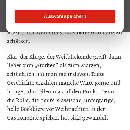
Männer, denen die Ehefrau beim
Auswahl speichern
Wirtshausbesuch genau ein Bier zubilligt,
wissen den Wert eines Bockbieres durchaus zu
schätzen.
Klar, der Kluge, der Weitblickende greift dann
lieber zum „Starken“ als zum Märzen,
schließlich hat man mehr davon. Diese
Geschichte erzählen manche Wirte gerne und
bringen das Dilemma auf den Punkt: Denn
die Rolle, die heute klassische, untergärige,
helle Bockbiere vor Weihnachten in der
Gastronomie spielen, hat sich gewandelt.