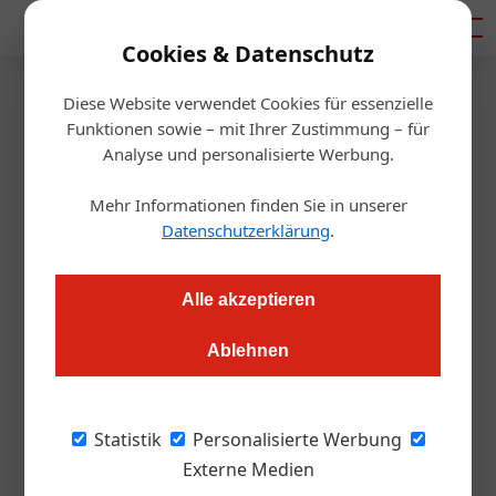
Mediadaten
Cookies & Datenschutz
Diese Website verwendet Cookies für essenzielle
Startseite
/
Getränke
Funktionen sowie – mit Ihrer Zustimmung – für
ÖGZ-Verkostung
Analyse und personalisierte Werbung.
Nicht nur zum Jahresausklang:
Mehr Informationen finden Sie in unserer
Bock auf was Starkes
Datenschutzerklärung
.
Alexander Grübling
07.12.2021, 09:26 Uhr
Alle akzeptieren
Ablehnen
Zur Weihnachtszeit bringen viele Brauereien ein ganz
spezielles Bier auf den Markt. Doch der Stellenwert der
Bockbiere hat sich in den letzten Jahren gewandelt. Es gilt,
Statistik
Personalisierte Werbung
den Einsatz dieser besonderen Produktkategorie am Gast zu
Externe Medien
überdenken.