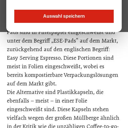
Profibereich viele Vorteile bieten, die man am
ehesten unter „easy – fast – clean“
Auswahl speichern
zusammenfassen könnte.
Pads sind in Filterpapier eingeschweißt und
unter dem Begriff „ESE-Pads“ auf dem Markt,
zurückgehend auf den englischen Begriff:
Easy Serving Espresso. Diese Portionen sind
meist in Folien eingeschweißt, wobei es
bereits kompostierbare Verpackungslösungen
auf dem Markt gibt.
Die Alternative sind Plastikkapseln, die
ebenfalls – meist – in einer Folie
eingeschweißt sind. Diese Kapseln stehen
vielfach wegen der großen Müllberge ähnlich
in der Kritik wie die unzähligen Coffee-to-go-