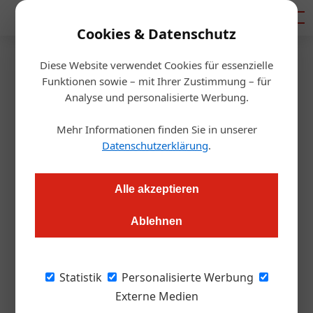
Mediadaten
Cookies & Datenschutz
Diese Website verwendet Cookies für essenzielle
Startseite
/
Getränke
Funktionen sowie – mit Ihrer Zustimmung – für
Pads & Kapseln für Profis
Analyse und personalisierte Werbung.
Mehr Informationen finden Sie in unserer
Martin Kienreich
01.12.2016, 11:05 Uhr
Datenschutzerklärung
.
Immer mehr Hersteller bieten Kapsel- bzw. Pads-Systeme
Alle akzeptieren
auch im professionellen Bereich an.
Ablehnen
Immer stärker finden Kapseln und Pads
Eingang in die Gastronomie. Die
Statistik
Personalisierte Werbung
Einzelportionssysteme sind moderne
Externe Medien
Convenience-Produkte, die auch dem