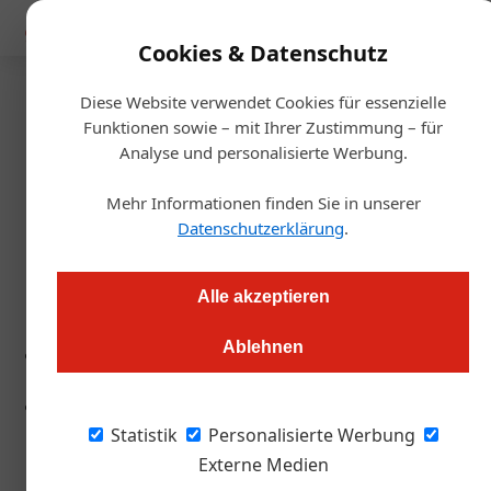
Mediadaten
Cookies & Datenschutz
Diese Website verwendet Cookies für essenzielle
Startseite
/
Getränke
Funktionen sowie – mit Ihrer Zustimmung – für
Roter Spritzer
Analyse und personalisierte Werbung.
Mehr Informationen finden Sie in unserer
Redaktion
06.07.2018, 09:37 Uhr
Datenschutzerklärung
.
Zieger: Trink-Animo auf allen Linien bei diesem Perlwein
Alle akzeptieren
Ablehnen
© Weinhof Zieger
© Weinhof Zieger
Statistik
Personalisierte Werbung
Aus einer konventionellen Landwirtschaft mit
Externe Medien