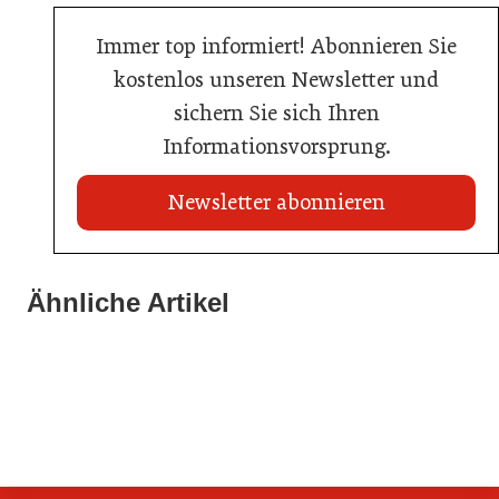
Immer top informiert! Abonnieren Sie
kostenlos unseren Newsletter und
sichern Sie sich Ihren
Informationsvorsprung.
Newsletter abonnieren
Ähnliche Artikel
20. Juli 2026
03. Juni 2026
KI-Suche: Österreichs Hotels sind kaum sichtbar
23. Juni 2026
Henkell Freixenet Austria: Neue Doppelspitze für
Nur einer schaffte den Sprung zum Küchenmeister
Marketing und Vertrieb
Hotellerie
Gastronomie
Getränke