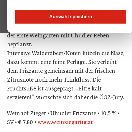
Feldbau und Tierzucht kommend, haben
Linde und Helmut Zieger sowie Sohn Martin
Auswahl speichern
Mitte der 1990er-Jahre damit begonnen, sich
für den Weinbau zu interessieren. 1998 wurde
der erste Weingarten mit Uhudler-Reben
bepflanzt.
Intensive Walderdbeer-Noten kitzeln die Nase,
dazu kommt eine feine Perlage. Sie verleiht
dem Frizzante gemeinsam mit der frischen
Zitrusnote noch mehr Trinkfluss. Die
Fruchtsüße ist ausgeprägt. „Bitte kalt
servieren!“, wünschte sich daher die ÖGZ-Jury.
Weinhof Zieger • Uhudler Frizzante • 10,5 % •
SV • € 7,80 •
www.weinziegartig.at