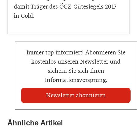
damit Träger des ÖGZ-Gütesiegels 2017
in Gold.
Immer top informiert! Abonnieren Sie
kostenlos unseren Newsletter und
sichern Sie sich Ihren
Informationsvorsprung.
Newsletter abonnieren
Ähnliche Artikel
20. Juli 2026
03. Juni 2026
KI-Suche: Österreichs Hotels sind kaum sichtbar
23. Juni 2026
Henkell Freixenet Austria: Neue Doppelspitze für