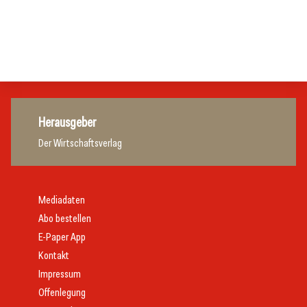
Nur einer schaffte den Sprung zum Küchenmeister
Marketing und Vertrieb
Hotellerie
Gastronomie
Getränke
Herausgeber
Der Wirtschaftsverlag
Mediadaten
Abo bestellen
E-Paper App
Kontakt
Impressum
Offenlegung