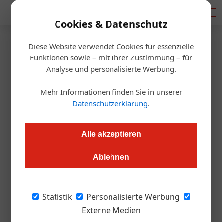
Mediadaten
Cookies & Datenschutz
Diese Website verwendet Cookies für essenzielle
Startseite
/
Getränke
Funktionen sowie – mit Ihrer Zustimmung – für
Schankwein: Die süffige Wahl
Analyse und personalisierte Werbung.
Mehr Informationen finden Sie in unserer
Redaktion.OEGZ
15.02.2017, 13:19 Uhr
Datenschutzerklärung
.
Der offene Ausschank ist quer durch die Gastronomie-
Alle akzeptieren
Kategorien ein Umsatzbringer. Was das ideale Schank-Achtel
ausmacht, untersuchte die erste Sitzung des ÖGZ-Test-
Ablehnen
Quartetts
Statistik
Personalisierte Werbung
Text: Roland Graf
Externe Medien