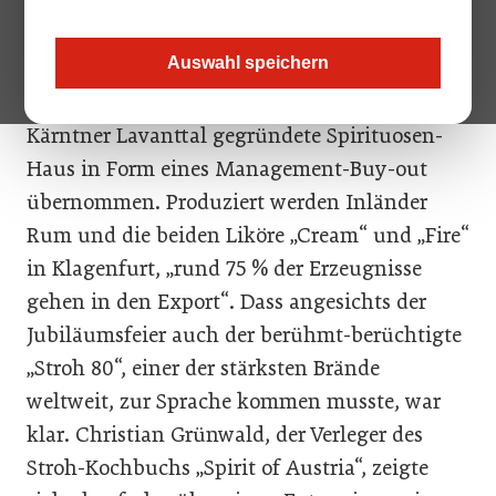
bin ich gerade die Dauer einer Ferialpraxis
dabei“, scherzte „Stroh“-Eigentümer Harold
Auswahl speichern
Burstein. Er hatte als ehemaliger Mitarbeiter
das 1832 von Sebastian Stroh in St. Paul im
Kärntner Lavanttal gegründete Spirituosen-
Haus in Form eines Management-Buy-out
übernommen. Produziert werden Inländer
Rum und die beiden Liköre „Cream“ und „Fire“
in Klagenfurt, „rund 75 % der Erzeugnisse
gehen in den Export“. Dass angesichts der
Jubiläumsfeier auch der berühmt-berüchtigte
„Stroh 80“, einer der stärksten Brände
weltweit, zur Sprache kommen musste, war
klar. Christian Grünwald, der Verleger des
Stroh-Kochbuchs „Spirit of Austria“, zeigte