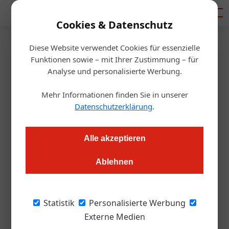
Mediadaten
Cookies & Datenschutz
Diese Website verwendet Cookies für essenzielle
Startseite
/
Getränke
Funktionen sowie – mit Ihrer Zustimmung – für
Stroh Rum: Kochbuch zum
Analyse und personalisierte Werbung.
185. Geburtstag
Mehr Informationen finden Sie in unserer
Datenschutzerklärung
.
Redaktion
09.10.2017, 15:52 Uhr
Alle akzeptieren
Zum Jubiläum wollte man raus aus der „Jagatee“-Ecke. An
Ablehnen
der Rezeptsammlung „Spirit of Austria“ beteiligten sich Top-
Patissiers und die Crème de la Crème der Cocktail-Szene.
Statistik
Personalisierte Werbung
Verglichen mit der Unternehmensgeschichte,
Externe Medien