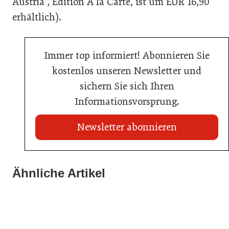
Austria“, Edition A la Carte, ist um EUR 16,90
erhältlich).
Immer top informiert! Abonnieren Sie
kostenlos unseren Newsletter und
sichern Sie sich Ihren
Informationsvorsprung.
Newsletter abonnieren
Ähnliche Artikel
20. Juli 2026
03. Juni 2026
KI-Suche: Österreichs Hotels sind kaum sichtbar
23. Juni 2026
Henkell Freixenet Austria: Neue Doppelspitze für
Nur einer schaffte den Sprung zum Küchenmeister
Marketing und Vertrieb
Hotellerie
Gastronomie