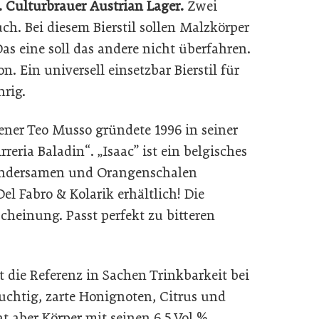
6. Culturbrauer Austrian Lager.
Zwei
h. Bei diesem Bierstil sollen Malzkörper
Das eine soll das andere nicht überfahren.
n. Ein universell einsetzbar Bierstil für
hrig.
iener Teo Musso gründete 1996 in seiner
eria Baladin“. „Isaac” ist ein belgisches
riandersamen und Orangenschalen
Del Fabro & Kolarik erhältlich! Die
scheinung. Passt perfekt zu bitteren
st die Referenz in Sachen Trinkbarkeit bei
ruchtig, zarte Honignoten, Citrus und
t aber Körper mit seinen 6,5 Vol.%