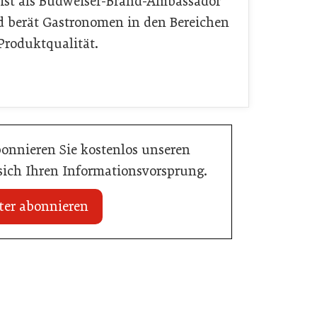
 ist als Budweiser-Brand-Ambassador
nd berät Gastronomen in den Bereichen
Produktqualität.
bonnieren Sie kostenlos unseren
 sich Ihren Informationsvorsprung.
ter abonnieren
03. Juni 2026
Henkell Freixenet Austria: Neue
Doppelspitze für Marketing und
ffte den Sprung zum
Vertrieb