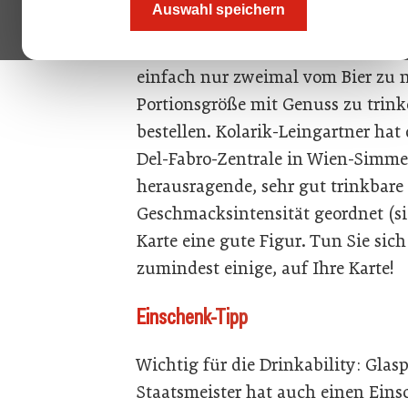
Auswahl speichern
Genussmoment entsteht“, sagt Bie
Kolarik-Leingartner. Der hohe Gen
einfach nur zweimal vom Bier zu 
Portionsgröße mit Genuss zu trin
bestellen. Kolarik-Leingartner hat
Del-Fabro-Zentrale in Wien-Simmer
herausragende, sehr gut trinkbare
Geschmacksintensität geordnet (si
Karte eine gute Figur. Tun Sie sic
zumindest einige, auf Ihre Karte!
Einschenk-Tipp
Wichtig für die Drinkability: Gla
Staatsmeister hat auch einen Eins