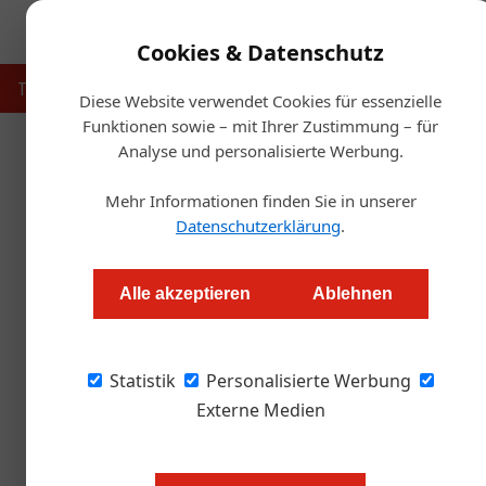
Cookies & Datenschutz
Touristik
Gastronomie
Hotellerie
Handel & Herst
Diese Website verwendet Cookies für essenzielle
Funktionen sowie – mit Ihrer Zustimmung – für
Analyse und personalisierte Werbung.
Start
Mehr Informationen finden Sie in unserer
Trinkfreud
Datenschutzerklärung
.
Alexander Grübling
Alle akzeptieren
Ablehnen
Die Entscheidung, ob ein Gast ein Glas Bier au
Statistik
man als „Drinkability“. Und nein, nicht nur Öst
Personalisierte Werbung
Externe Medien
Drinkability ist ein komplexes The
ist, das du gerne trinkst. Drinkabi