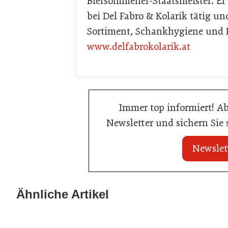
Biersommelier-Staatsmeister. Er
bei Del Fabro & Kolarik tätig u
Sortiment, Schankhygiene und 
www.delfabrokolarik.at
Immer top informiert! A
Newsletter und sichern Sie
Newslet
20. Juli 2026
23. Juni 2026
KI-Suche: Österreichs Hotels sind
Nur einer scha
Ähnliche Artikel
kaum sichtbar
Küchenmeister