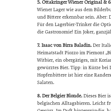
5. Ottakringer Wiener Original & 
Wiener Lager wie aus dem Bilderbuc
und Bittere erkennbar sein. Aber: 
Für den Lagerbier-Trinker die Optio
die Gastronomie! Ein Joker, ganzjä
7. Isaac von Birra Baladin.
Der Ital
Heimatstadt Piozzo im Piemont „Birr
Witbier, ein obergäriges, mit Ko
gewürztes Bier. Tipp: in Kürze bei 
Hopfenbittere ist hier eine Rander
Salaten.
8. Der Belgier Blonde.
Dieses Bier i
belgischen Alltagsbieren. Leicht f
Gewürz. Im Duft hintergründig, ha