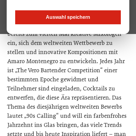
Unter dem Motto „A Timeless Spirit“ lädt
Auswahl speichern
Italiens führender Premium-Kräuterlikör
bereits zum vierten Mal kreative Mixologen
ein, sich dem weltweiten Wettbewerb zu
stellen und innovative Kompositionen mit
Amaro Montenegro zu entwickeln. Jedes Jahr
ist „The Vero Bartender Competition“ einer
bestimmten Epoche gewidmet und
Teilnehmer sind eingeladen, Cocktails zu
entwerfen, die diese Ära repräsentieren. Das
Thema des diesjährigen weltweiten Bewerbs
lautet „90s Calling“ und will ein farbenfrohes
Jahrzehnt ins Glas bringen, das viele Trends
setzte und bis heute Inspiration liefert – man