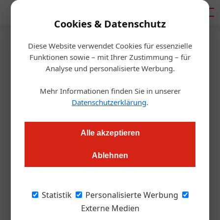
Mediadaten
Cookies & Datenschutz
Diese Website verwendet Cookies für essenzielle
Startseite
/
Getränke
Funktionen sowie – mit Ihrer Zustimmung – für
Mixology
Analyse und personalisierte Werbung.
The Vero Bartender
Mehr Informationen finden Sie in unserer
Competition
Datenschutzerklärung
.
Markus Höller
24.10.2023, 10:15 Uhr
Alle akzeptieren
Ablehnen
Kreative Bartender und Mixologen können sich ab sofort und
bis 30. November 2023 für die vierte Auflage des weltweiten
Cocktail-Bewerbs anmelden. Österreich und die Schweiz
Statistik
Personalisierte Werbung
tragen die nationale Vorentscheidung erstmals gemeinsam
Externe Medien
aus