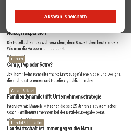
Die Zukunft auf dem Teller
Welches Potenzial haben Laborfleisch, pflanzliche Alternativen und
Algenprodukte? Wir sprachen mit einer Forscherin.
Auswahl speichern
20. August 2024
Gastro & Hotel
Adieu, Halbpension
Die Hotelküche muss sich verändern, denn Gäste ticken heute anders.
Wie man die Halbpension neu denkt.
03. Juli 2024
Handel
Camp, Pop oder Retro?
„byThom“ beim Karmelitermarkt führt ausgefallene Möbel und Designs,
die auch Gastronomen und Hoteliers glücklich machen.
13. September 2023
Gastro & Hotel
Familiendynamik trifft Unternehmensstrategie
Interview mit Manuela Mätzener, die seit 25 Jahren als systemischer
Coach ­Familienunternehmen bei der ­Betriebsübergabe berät.
08. November 2022
Handel & Hersteller
Landwirtschaft ist immer gegen die Natur