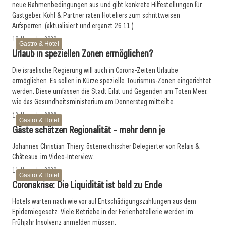
neue Rahmenbedingungen aus und gibt konkrete Hilfestellungen für
Gastgeber. Kohl & Partner raten Hoteliers zum schrittweisen
Aufsperren. (aktualisiert und ergänzt 26.11.)
16. November 2020
Gastro & Hotel
Urlaub in speziellen Zonen ermöglichen?
Die israelische Regierung will auch in Corona-Zeiten Urlaube
ermöglichen. Es sollen in Kürze spezielle Tourismus-Zonen eingerichtet
werden. Diese umfassen die Stadt Eilat und Gegenden am Toten Meer,
wie das Gesundheitsministerium am Donnerstag mitteilte.
12. November 2020
Gastro & Hotel
Gäste schätzen Regionalität – mehr denn je
Johannes Christian Thiery, österreichischer Delegierter von Relais &
Châteaux, im Video-Interview.
11. November 2020
Gastro & Hotel
Coronakrise: Die Liquidität ist bald zu Ende
Hotels warten nach wie vor auf Entschädigungszahlungen aus dem
Epidemiegesetz. Viele Betriebe in der Ferienhotellerie werden im
Frühjahr Insolvenz anmelden müssen.