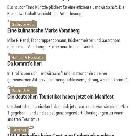
Buchautor Timo Küntzle plädiert für eine effiziente Landwirtschaft. Die
Biolandwirtschaft sei nicht die Patentlösung.
27. September 2022
Gastro & Hotel
Eine kulinarische Marke ­Vorarlberg
Mike P. Pansi, Fachgruppenobmann, Küchenmeister und Gastronom
möchte der Vorarlberger Küche neue Impulse verleihen.
15. September 2022
Handel & Hersteller
Da kommt’s her!
In Tirol haben sich Landwirtschaft und Gastronomie zu einer
gemeinsamen Aktion zusammengeschlossen: „Ich sag, wo’s herkommt“.
08. Dezember 2020
Gastro & Hotel
Die deutschen Touristiker haben jetzt ein Manifest
Die deutschen Touristiker haben sich jetzt auch so etwas wie einen Plan
T gegeben – und sind selbst ganz begeistert. Überlegungen zu einem
anderen Tourismus.
03. Dezember 2020
Getränke