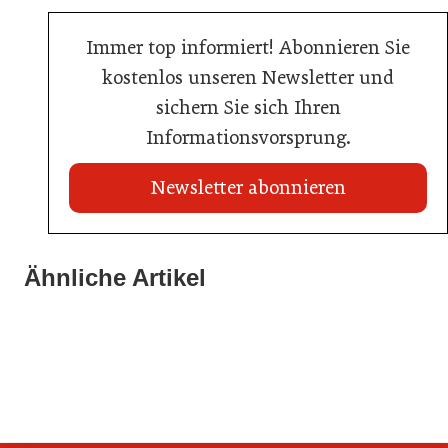
Immer top informiert! Abonnieren Sie
kostenlos unseren Newsletter und
sichern Sie sich Ihren
Informationsvorsprung.
Newsletter abonnieren
21. Juli 2026
21. Juli 2026
War die Fußball-WM 2026 für Ihren Betrieb ein
Ähnliche Artikel
Stipendium für Nachwuchstalent in der Wiener
Geschäft?
20. Juli 2026
Gastronomie
Initiative zu Bargeldkultur in der Gastronomie
Gastronomie
Gastronomie
Gastronomie