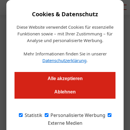
Mediadaten
Cookies & Datenschutz
Diese Website verwendet Cookies für essenzielle
Startseite
/
Gastro & Hotel
Funktionen sowie – mit Ihrer Zustimmung – für
Ein Leitfaden für Gastronomie
Analyse und personalisierte Werbung.
und Hotellerie durch die
Mehr Informationen finden Sie in unserer
Datenschutzerklärung
.
Corona-Krise
Alle akzeptieren
Daniel Nutz
19.03.2020, 10:00 Uhr
Ablehnen
Der Corona-Virus stellt Gastronomie und Hotellerie vor eine
gewaltige Herausforderung. Die gesamte ÖGZ-Redaktion hat
Statistik
Personalisierte Werbung
mit zahlreichen Experten aus unterschiedlichen Bereichen
Externe Medien
besprochen und sich Hilfen und neue Gesetze genau