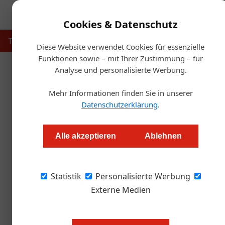
Cookies & Datenschutz
Touristik
Gastronomie
Hotellerie
Handel & Herst
Diese Website verwendet Cookies für essenzielle
Funktionen sowie – mit Ihrer Zustimmung – für
Analyse und personalisierte Werbung.
Startse
Mehr Informationen finden Sie in unserer
Ein Leitfaden für Gastronomie u
Datenschutzerklärung
.
Daniel Nutz
Alle akzeptieren
Ablehnen
Der Corona-Virus stellt Gastronomie und Hotel
Statistik
gesamte ÖGZ-Redaktion hat mit zahlreichen E
Personalisierte Werbung
und sich Hilfen und neue Gesetze genau anges
Externe Medien
dringlichsten unternehmerischen Fragen, aktua