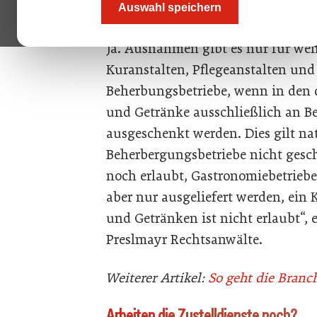
Müssen jetzt alle Gastronomiebetrie
Auswahl speichern
Ja. Ausnahmen gibt es nur für wen
Kuranstalten, Pflegeanstalten un
Beherbungsbetriebe, wenn in den 
und Getränke ausschließlich an B
ausgeschenkt werden. Dies gilt na
Beherbergungsbetriebe nicht ­gesch
noch erlaubt, Gastronomiebetriebe 
aber nur ausgeliefert werden, ei
und Getränken ist nicht erlaubt“, 
Preslmayr Rechtsanwälte.
Weiterer Artikel:
So geht die Bran
Arbeiten die Zustelldienste noch?