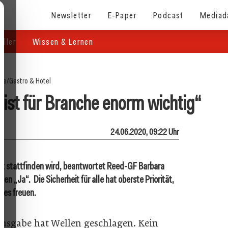
Newsletter
E-Paper
Podcast
Mediad
eller
Wissen & Lernen
ite
/
Gastro & Hotel
t für Branche enorm wichtig“
24.06.2020, 09:22 Uhr
bst stattfinden wird, beantwortet Reed-GF Barbara
en „Ja“. Die Sicherheit für alle hat oberste Priorität,
ies freuen.
-Ausgabe hat Wellen geschlagen. Kein