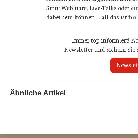
Sinn: Webinare, Live-Talks oder ei
dabei sein können – all das ist für
Immer top informiert! A
Newsletter und sichern Sie
Newslet
21. Juli 2026
21. Juli 2026
War die Fußball-WM 2026 für Ihren
Stipendium für
Ähnliche Artikel
Betrieb ein Geschäft?
der Wiener Ga
Gastronomie
Gastronomie