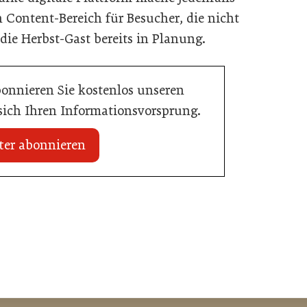
n Content-Bereich für Besucher, die nicht
 die Herbst-Gast bereits in Planung.
bonnieren Sie kostenlos unseren
 sich Ihren Informationsvorsprung.
ter abonnieren
20. Juli 2026
Initiative zu Bargeldkultur in der
 Nachwuchstalent in
Gastronomie
stronomie
Gastronomie