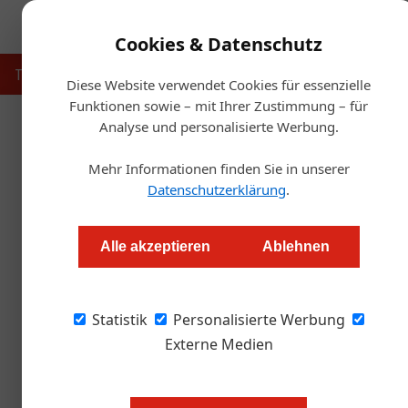
Cookies & Datenschutz
Touristik
Gastronomie
Hotellerie
Handel & Herst
Diese Website verwendet Cookies für essenzielle
Funktionen sowie – mit Ihrer Zustimmung – für
Analyse und personalisierte Werbung.
Startse
Mehr Informationen finden Sie in unserer
Gast: „Zusammenkommen is
Datenschutzerklärung
.
Alexander Grübling
Alle akzeptieren
Ablehnen
Die Frage, ob die „Alles für den Gast“ im Her
Statistik
Leithner aus heutiger Sicht mit einem eindeutig
Personalisierte Werbung
Aussteller dürfen sich zudem über einige Good
Externe Medien
Unser Artikel in der letzten Print