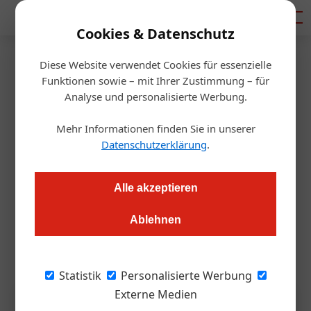
Mediadaten
Cookies & Datenschutz
Diese Website verwendet Cookies für essenzielle
Startseite
/
Hotellerie
Funktionen sowie – mit Ihrer Zustimmung – für
ESC: Wien Tourismus zieht
Analyse und personalisierte Werbung.
nüchterne Zwischenbilanz
Mehr Informationen finden Sie in unserer
Datenschutzerklärung
.
Redaktion.OEGZ
12.05.2026, 12:11 Uhr
Alle akzeptieren
Der ESC 2026 bringt Wien Reichweite, aber nicht zwingend
Ablehnen
volle Hotelbetten. WienTourismus-Chef Norbert Kettner
dämpft überzogene Erwartungen an die Megaveranstaltung.
Statistik
Personalisierte Werbung
Externe Medien