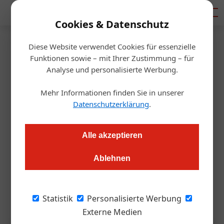
Mediadaten
Cookies & Datenschutz
Diese Website verwendet Cookies für essenzielle
Startseite
/
Tourismusbranche
Funktionen sowie – mit Ihrer Zustimmung – für
Innovationspreis Tourismus
Analyse und personalisierte Werbung.
2026 verliehen
Mehr Informationen finden Sie in unserer
Datenschutzerklärung
.
Redaktion.OEGZ
23.06.2026, 10:06 Uhr
Alle akzeptieren
Ausgezeichnet wurden Veranstaltungseinrichtungen aus dem
Ablehnen
Kongress- und Tagungstourismus, die durch innovative
Konzepte, professionelle Strukturen und Impulse für die
Destinationsentwicklung überzeugen.
Statistik
Personalisierte Werbung
Externe Medien