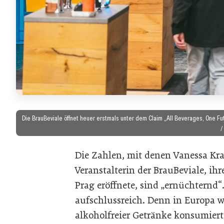
Die BrauBeviale öffnet heuer erstmals unter dem Claim „All Beverages, One Fu
/
Die Zahlen, mit denen Vanessa Kr
Veranstalterin der BrauBeviale, ih
Prag eröffnete, sind „ernüchternd“. 
aufschlussreich. Denn in Europa w
alkoholfreier Getränke konsumiert