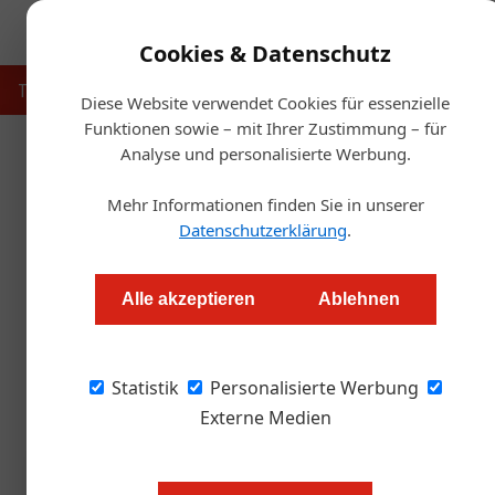
Cookies & Datenschutz
Touristik
Gastronomie
Hotellerie
Handel & Herst
Diese Website verwendet Cookies für essenzielle
Funktionen sowie – mit Ihrer Zustimmung – für
Analyse und personalisierte Werbung.
Startse
Mehr Informationen finden Sie in unserer
BrauBeviale 2026: Die 
Datenschutzerklärung
.
Alexander Grübling
Alle akzeptieren
Ablehnen
Die BrauBeviale öffnet vom 10. bis 12. Nove
Statistik
Anspruch: Die Messe der Getränkebranche den
Personalisierte Werbung
Externe Medien