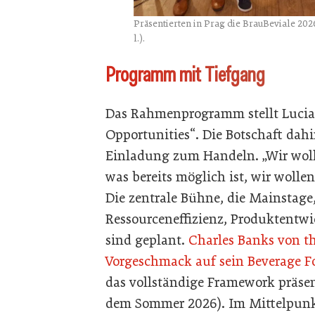
Präsentierten in Prag die BrauBeviale 2026:
l.).
Programm mit Tiefgang
Das Rahmenprogramm stellt Lucia B
Opportunities“. Die Botschaft dahi
Einladung zum Handeln. „Wir woll
was bereits möglich ist, wir wolle
Die zentrale Bühne, die Mainstage
Ressourceneffizienz, Produktentw
sind geplant.
Charles Banks von th
Vorgeschmack auf sein Beverage F
das vollständige Framework präsen
dem Sommer 2026). Im Mittelpunkt 