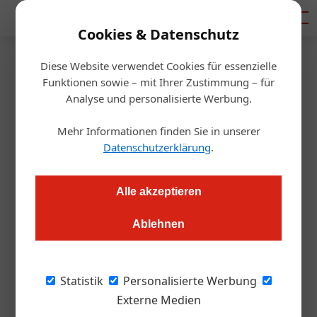
Mediadaten
Cookies & Datenschutz
Diese Website verwendet Cookies für essenzielle
Startseite
/
Allgemein
Funktionen sowie – mit Ihrer Zustimmung – für
Die Kunst der erfolgreichen
Analyse und personalisierte Werbung.
Betriebsübergabe
Mehr Informationen finden Sie in unserer
Datenschutzerklärung
.
Redaktion.OEGZ
26.05.2026, 12:46 Uhr
Alle akzeptieren
Die gemeinsame Schwerpunktserie von ÖGZ und Prodinger
Ablehnen
Tourismusberatung zeigt, wie Betriebsübergaben im
Tourismus strategisch gestaltet werden können. Denn die
Übergabe eines Familienbetriebs ist weit mehr als ein
Statistik
Personalisierte Werbung
organisatorischer Akt. Teil 1.
Externe Medien