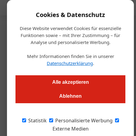
Mediadaten
Cookies & Datenschutz
Diese Website verwendet Cookies für essenzielle
Startseite
/
Allgemein
Funktionen sowie – mit Ihrer Zustimmung – für
Radisson ersetzt
Analyse und personalisierte Werbung.
Bestpreisgarantie durch
Mehr Informationen finden Sie in unserer
Datenschutzerklärung
.
automatisierten Preisabgleich
Alle akzeptieren
Redaktion.OEGZ
02.07.2026, 09:57 Uhr
Ablehnen
Radisson führt weltweit einen KI-gestützten Preisabgleich
ein: Findet das System auf externen Buchungsplattformen
Statistik
Personalisierte Werbung
einen niedrigeren Preis, übernimmt es ihn automatisch auf der
Externe Medien
eigenen Website. Die ÖGZ erklärt die Funktionsweise.