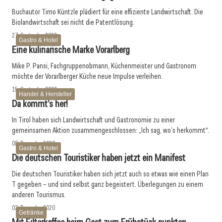
Buchautor Timo Küntzle plädiert für eine effiziente Landwirtschaft. Die
Biolandwirtschaft sei nicht die Patentlösung.
27. September 2022
Gastro & Hotel
Eine kulinarische Marke ­Vorarlberg
Mike P. Pansi, Fachgruppenobmann, Küchenmeister und Gastronom
möchte der Vorarlberger Küche neue Impulse verleihen.
15. September 2022
Handel & Hersteller
Da kommt’s her!
In Tirol haben sich Landwirtschaft und Gastronomie zu einer
gemeinsamen Aktion zusammengeschlossen: „Ich sag, wo’s herkommt“.
08. Dezember 2020
Gastro & Hotel
Die deutschen Touristiker haben jetzt ein Manifest
Die deutschen Touristiker haben sich jetzt auch so etwas wie einen Plan
T gegeben – und sind selbst ganz begeistert. Überlegungen zu einem
anderen Tourismus.
03. Dezember 2020
Getränke