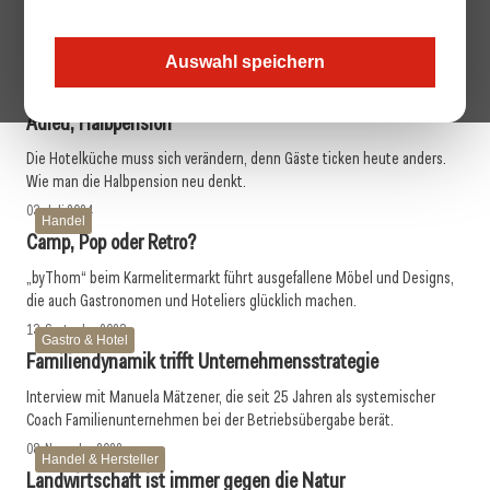
Die Zukunft auf dem Teller
Welches Potenzial haben Laborfleisch, pflanzliche Alternativen und
Algenprodukte? Wir sprachen mit einer Forscherin.
Auswahl speichern
20. August 2024
Gastro & Hotel
Adieu, Halbpension
Die Hotelküche muss sich verändern, denn Gäste ticken heute anders.
Wie man die Halbpension neu denkt.
03. Juli 2024
Handel
Camp, Pop oder Retro?
„byThom“ beim Karmelitermarkt führt ausgefallene Möbel und Designs,
die auch Gastronomen und Hoteliers glücklich machen.
13. September 2023
Gastro & Hotel
Familiendynamik trifft Unternehmensstrategie
Interview mit Manuela Mätzener, die seit 25 Jahren als systemischer
Coach ­Familienunternehmen bei der ­Betriebsübergabe berät.
08. November 2022
Handel & Hersteller
Landwirtschaft ist immer gegen die Natur