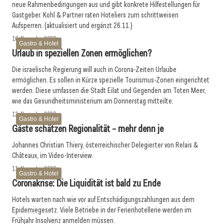
neue Rahmenbedingungen aus und gibt konkrete Hilfestellungen für
Gastgeber. Kohl & Partner raten Hoteliers zum schrittweisen
Aufsperren. (aktualisiert und ergänzt 26.11.)
16. November 2020
Gastro & Hotel
Urlaub in speziellen Zonen ermöglichen?
Die israelische Regierung will auch in Corona-Zeiten Urlaube
ermöglichen. Es sollen in Kürze spezielle Tourismus-Zonen eingerichtet
werden. Diese umfassen die Stadt Eilat und Gegenden am Toten Meer,
wie das Gesundheitsministerium am Donnerstag mitteilte.
12. November 2020
Gastro & Hotel
Gäste schätzen Regionalität – mehr denn je
Johannes Christian Thiery, österreichischer Delegierter von Relais &
Châteaux, im Video-Interview.
11. November 2020
Gastro & Hotel
Coronakrise: Die Liquidität ist bald zu Ende
Hotels warten nach wie vor auf Entschädigungszahlungen aus dem
Epidemiegesetz. Viele Betriebe in der Ferienhotellerie werden im
Frühjahr Insolvenz anmelden müssen.