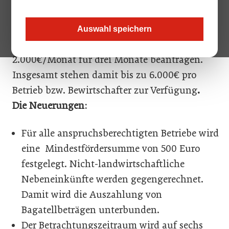
Aktuell läuft die 2. Phase des Covid-19-
Härtefallfonds:
Betriebe können bei Nachweis
Auswahl speichern
eines Einkommensrückganges jeweils bis zu
2.000€/Monat für drei Monate beantragen.
Insgesamt stehen damit bis zu 6.000€ pro
Betrieb bzw. Bewirtschafter zur Verfügung
.
Die Neuerungen:
Für alle anspruchsberechtigten Betriebe wird
eine Mindestfördersumme von 500 Euro
festgelegt. Nicht-landwirtschaftliche
Nebeneinkünfte werden gegengerechnet.
Damit wird die Auszahlung von
Bagatellbeträgen unterbunden.
Der Betrachtungszeitraum wird auf sechs