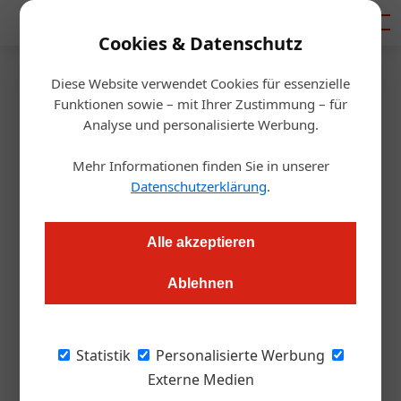
Mediadaten
Cookies & Datenschutz
Diese Website verwendet Cookies für essenzielle
Startseite
/
Gastro & Hotel
Funktionen sowie – mit Ihrer Zustimmung – für
Gemeinsam schaffen wir das!
Analyse und personalisierte Werbung.
Unser Liveblog
Mehr Informationen finden Sie in unserer
Datenschutzerklärung
.
Redaktion.OEGZ
19.03.2020, 13:37 Uhr
Alle akzeptieren
Die ÖGZ sammelt und berichtet laufend über alle
Ablehnen
Neuigkeiten, die unsere Branche betreffen. Hier eine
Übersicht, die ebenfalls laufend aktualisiert wird
Statistik
Personalisierte Werbung
6.5.
Externe Medien